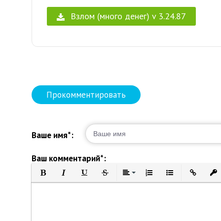
Взлом (много денег) v 3.24.87
Прокомментировать
Ваше имя*:
Ваш комментарий*:
Полужирный
Курсив
Подчеркнутый
Зачеркнутый
Выравнивание
Нумерованный список
Маркированный 
Вставить 
Вст