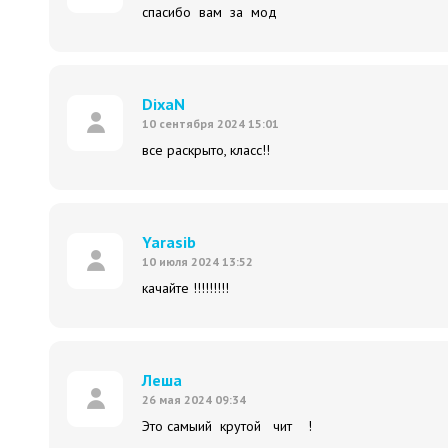
спасибо вам за мод
DixaN
10 сентября 2024 15:01
все раскрыто, класс!!
Yarasib
10 июля 2024 13:52
качайте !!!!!!!!!
Леша
26 мая 2024 09:34
Это самыий крутой чит !