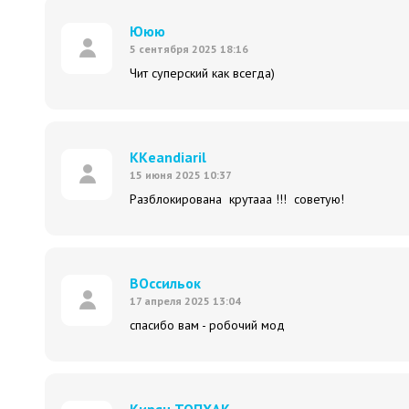
Ююю
5 сентября 2025 18:16
Чит суперский как всегда)
ККeandiaril
15 июня 2025 10:37
Разблокирована крутааа !!! советую!
ВОссильок
17 апреля 2025 13:04
спасибо вам - робочий мод