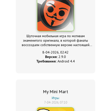
Шуточная мобильная игра по мотивам
знаменитого оригинала, в которой фанаты
воссоздали собственную версию настоящей
игры с новыми и перерисованными
8-04-2026, 02:42
персонажами.
Версия:
2.9.0
Требования:
Android 4.4
My Mini Mart
Игры
7-04-2026, 07:10