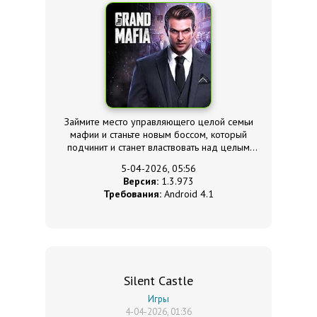
Займите место управляющего целой семьи
мафии и станьте новым боссом, который
подчинит и станет властвовать над целым
городом, сея по нему собственные правила и
5-04-2026, 05:56
законы!
Версия:
1.3.973
Требования:
Android 4.1
Silent Castle
Игры
4-04-2026, 01:36