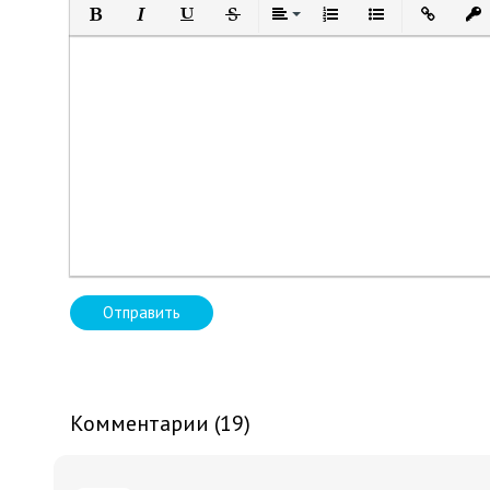
Полужирный
Курсив
Подчеркнутый
Зачеркнутый
Выравнивание
Нумерованный список
Маркированный 
Вставить 
Вст
Отправить
Комментарии (19)