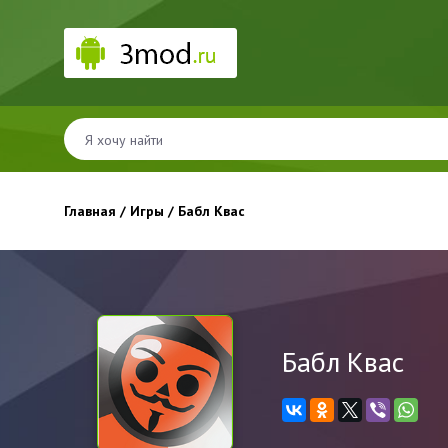
Главная
/
Игры
/ Бабл Квас
Бабл Квас