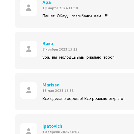
Ара
19 марта 2024 11:50
Пашет ОКауу, спасибачки вам !!!!
Вика
8 ноября 2023 15:22
ура, вы молодцыыыы, риально тоооп
Marissa
13 мая 2023 16:38
Всё сделано хорошо! Всё реально открыто!
Ipatovich
10 апреля 2023 18:03