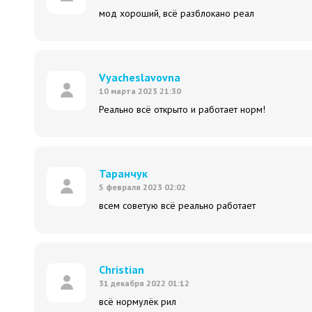
мод хороший, всё разблокано реал
Vyacheslavovna
10 марта 2023 21:30
Реально всё открыто и работает норм!
Таранчук
5 февраля 2023 02:02
всем советую всё реально работает
Christian
31 декабря 2022 01:12
всё нормулёк рил