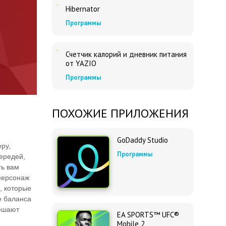
Hibernator
Программы
Счетчик калорий и дневник питания
от YAZIO
Программы
ПОХОЖИЕ ПРИЛОЖЕНИЯ
GoDaddy Studio
ру,
Программы
ередей,
ть вам
 персонаж
, которые
е баланса
решают
EA SPORTS™ UFC®
Mobile 2