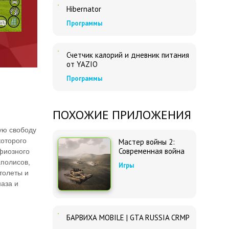
Hibernator
Программы
Счетчик калорий и дневник питания
от YAZIO
Программы
ПОХОЖИЕ ПРИЛОЖЕНИЯ
ую свободу
которого
Мастер войны 2:
Современная война
фиозного
аполисов,
Игры
толеты и
наза и
БАРВИХА MOBILE | GTA RUSSIA CRMP