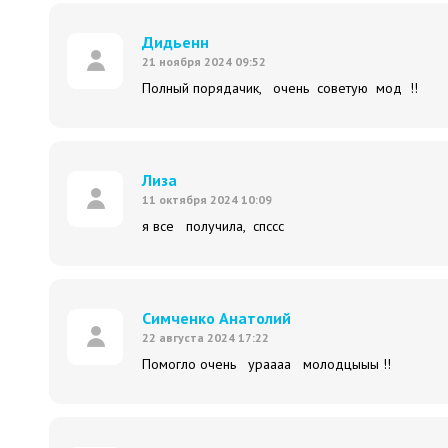
Дидьенн
21 ноября 2024 09:52
Полный порядачик, очень советую мод !!
Лиза
11 октября 2024 10:09
я все получила, спссс
Симченко Анатолий
22 августа 2024 17:22
Помогло очень ураааа молодцыыы !!