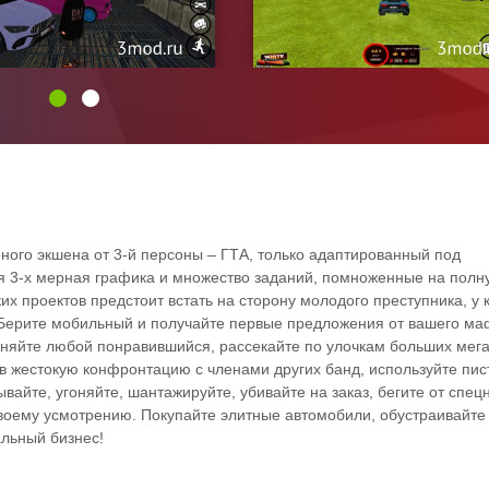
рного экшена от 3-й персоны – ГТА, только адаптированный под
ая 3-х мерная графика и множество заданий, помноженные на полн
х проектов предстоит встать на сторону молодого преступника, у 
Берите мобильный и получайте первые предложения от вашего ма
оняйте любой понравившийся, рассекайте по улочкам больших мег
 в жестокую конфронтацию с членами других банд, используйте пис
ывайте, угоняйте, шантажируйте, убивайте на заказ, бегите от спец
своему усмотрению. Покупайте элитные автомобили, обустраивайте
альный бизнес!