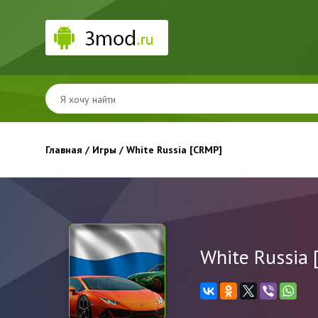
Главная
/
Игры
/ White Russia [CRMP]
White Russia