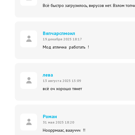
Всё быстро загрузилось, вирусов нет. Взлом топч
Вяпчарспмоил
19 декабря 2025 18:17
Мод атлична работать !
лева
13 августа 2025 15:09
всё оч хорошо тянет
Роман
31 мая 2025 18:20
Нооррмаас, ваауччч !!