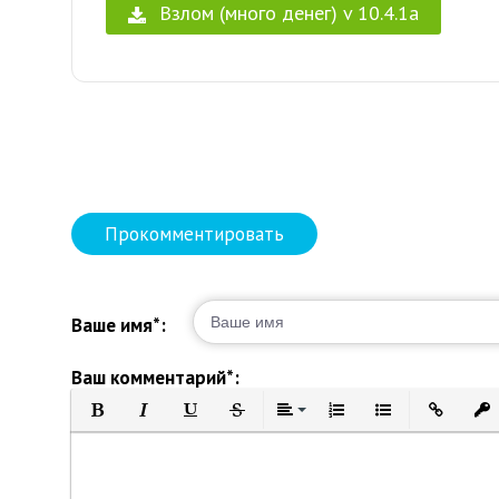
Взлом (много денег) v 10.4.1a
Прокомментировать
Ваше имя*:
Ваш комментарий*:
Полужирный
Курсив
Подчеркнутый
Зачеркнутый
Выравнивание
Нумерованный список
Маркированный 
Вставить 
Вст