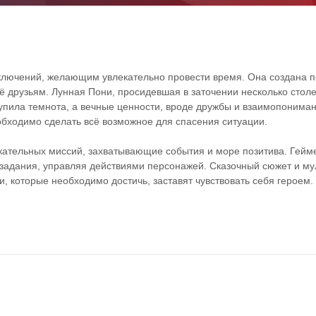
риключений, желающим увлекательно провести время. Она создана 
 друзьям. Лунная Пони, просидевшая в заточении несколько столе
упила темнота, а вечные ценности, вроде дружбы и взаимопониман
обходимо сделать всё возможное для спасения ситуации.
лекательных миссий, захватывающие события и море позитива. Гейм
 задания, управляя действиями персонажей. Сказочный сюжет и м
, которые необходимо достичь, заставят чувствовать себя героем.