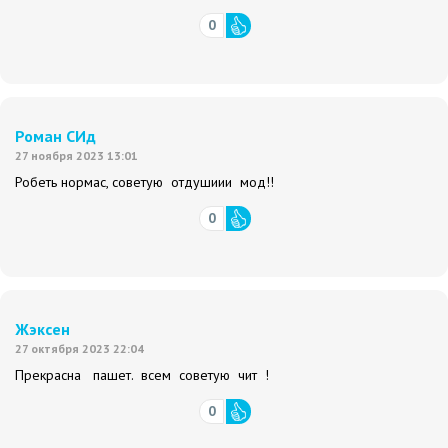
0
Роман СИд
27 ноября 2023 13:01
Робеть нормас, советую отдушиии мод!!
0
Жэксен
27 октября 2023 22:04
Прекрасна пашет. всем советую чит !
0