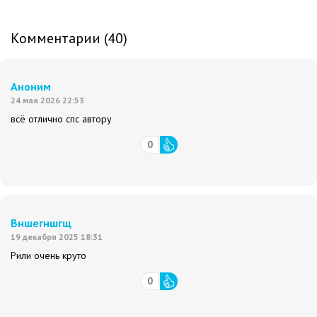
Комментарии (40)
Аноним
24 мая 2026 22:53
всё отлично спс автору
0
Вншегншгщ
19 декабря 2025 18:31
Рили очень круто
0