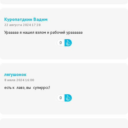
Куропатдкин Вадим
22 августа 2024 17:28
Урааааа я нашел взлом и рабочий ураааааа
0
лягушонок
8 июля 2024 16:00
есть к лавэ, вы супиррсс!
0