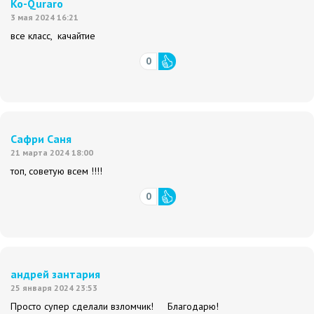
Ко-Quraro
3 мая 2024 16:21
все класс, качайтие
0
Сафри Саня
21 марта 2024 18:00
топ, советую всем !!!!
0
андрей зантария
25 января 2024 23:53
Просто супер сделали взломчик! Благодарю!