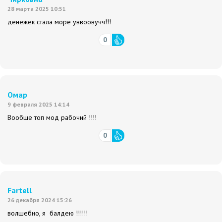
28 марта 2025 10:51
денежек стала море уввоовучч!!!
0
Омар
9 февраля 2025 14:14
Вообще топ мод рабочий !!!!
0
Fаrtell
26 декабря 2024 15:26
волшебно, я балдею !!!!!!