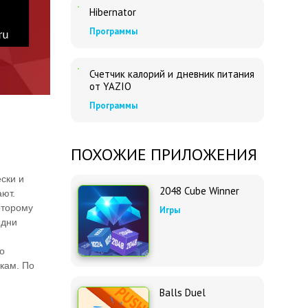
Hibernator
Программы
Счетчик калорий и дневник питания
от YAZIO
Программы
ПОХОЖИЕ ПРИЛОЖЕНИЯ
ски и
2048 Cube Winner
ают.
оторому
Игры
 дни
о
кам. По
Balls Duel