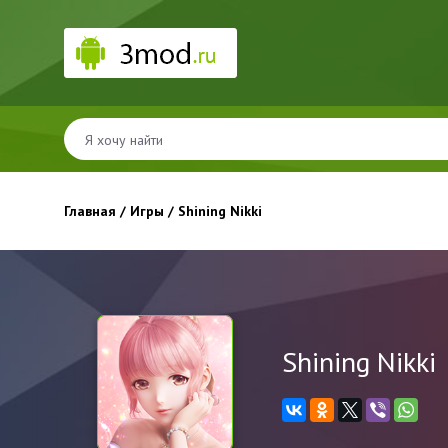
Главная
/
Игры
/ Shining Nikki
Shining Nikki