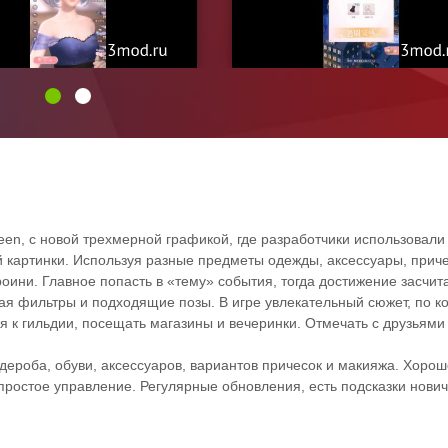
ueen, с новой трехмерной графикой, где разработчики использовали
 картинки. Используя разные предметы одежды, аксессуары, приче
оини. Главное попасть в «тему» события, тогда достижение засчит
рая фильтры и подходящие позы. В игре увлекательный сюжет, по к
я к гильдии, посещать магазины и вечеринки. Отмечать с друзьями
ероба, обуви, аксессуаров, вариантов причесок и макияжа. Хорош
ростое управление. Регулярные обновления, есть подсказки нович