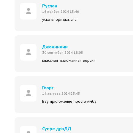
Руслан
16 ноября 2024 15:46
усьо впорядки, спс
Джоннниии
30 сентября 2024 18:08
классная взломанная версия
Георг
14 августа 2024 23:43
Вау приложение просто имба
Супре дрэДД