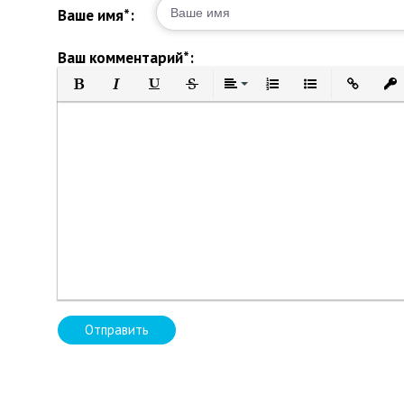
Ваше имя*:
Ваш комментарий*:
Полужирный
Курсив
Подчеркнутый
Зачеркнутый
Выравнивание
Нумерованный список
Маркированный 
Вставить 
Вст
Отправить