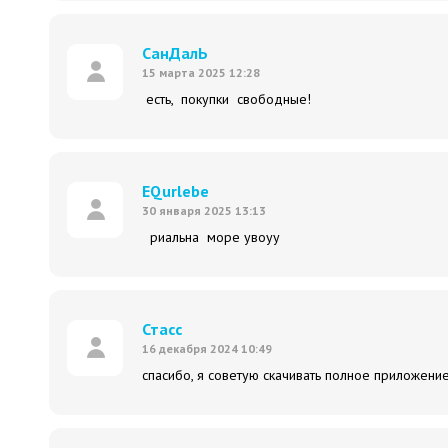
СанДалЬ
15 марта 2025 12:28
есть, покупки свободные!
ЕQurlebe
30 января 2025 13:13
риальна море увоуу
Стасс
16 декабря 2024 10:49
спасибо, я советую скачивать полное приложен