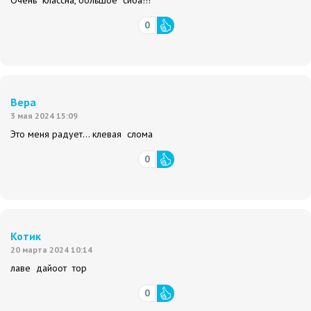
Очень классна, большое сиба!!!
0
Вера
3 мая 2024 15:09
Это меня радует… клевая слома
0
Котик
20 марта 2024 10:14
лаве дайоот тор
0