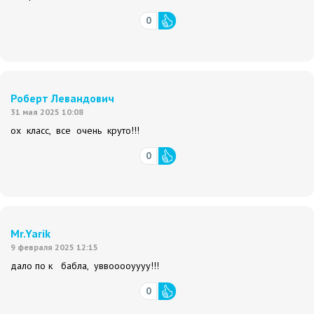
0
Роберт Левандович
31 мая 2025 10:08
ох класс, все очень круто!!!
0
Mr.Yarik
9 февраля 2025 12:15
дало по к бабла, уввооооуууу!!!
0