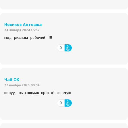
Новиков Антошка
24 января 2024 13:37
мод риальна рабочий !!!
0
Чай ОК
27 ноября 2023 00:04
вооуу, выссшшаак просто! советую
0