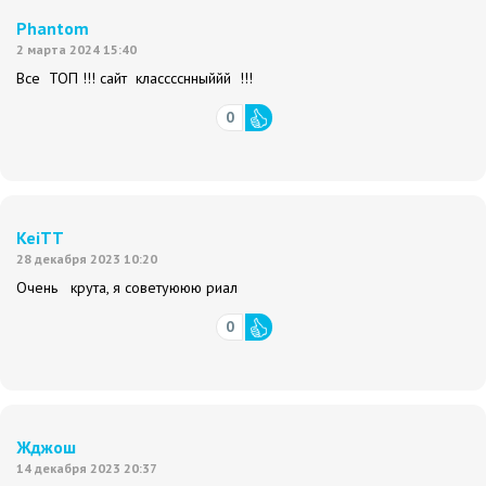
Phantom
2 марта 2024 15:40
Все ТОП !!! сайт класссснныййй !!!
0
KeiTT
28 декабря 2023 10:20
Очень крута, я советуююю риал
0
Жджош
14 декабря 2023 20:37