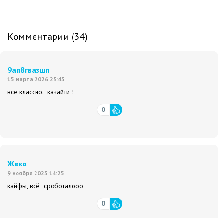
Комментарии (34)
9ап8гвазшп
15 марта 2026 23:45
всё классно. качайти !
0
Жека
9 ноября 2025 14:25
кайфы, всё сроботалооо
0