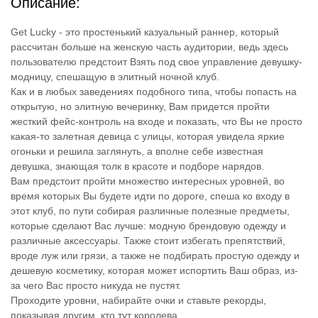
Описание:
Get Lucky - это простенький казуальный раннер, который
рассчитан больше на женскую часть аудитории, ведь здесь
пользователю предстоит Взять под свое управление девушку-
модницу, спешащую в элитный ночной клуб.
Как и в любых заведениях подобного типа, чтобы попасть на
открытую, но элитную вечеринку, Вам придется пройти
жесткий фейс-контроль на входе и показать, что Вы не просто
какая-то залетная девица с улицы, которая увидела яркие
огоньки и решила заглянуть, а вполне себе известная
девушка, знающая толк в красоте и подборе нарядов.
Вам предстоит пройти множество интересных уровней, во
время которых Вы будете идти по дороге, спеша ко входу в
этот клуб, по пути собирая различные полезные предметы,
которые сделают Вас лучше: модную брендовую одежду и
различные аксессуары. Также стоит избегать препятствий,
вроде луж или грязи, а также не подбирать простую одежду и
дешевую косметику, которая может испортить Ваш образ, из-
за чего Вас просто никуда не пустят.
Проходите уровни, набирайте очки и ставьте рекорды,
показывая другим, кто тут королева.