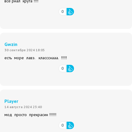
все риал крута !!!!
0
Gwzin
30 сентября 2024 18:05
есть море лавэ. классснааа. !!!!!
0
Player
14 августа 2024 23:40
мод просто прекрасин !!!!!!
0