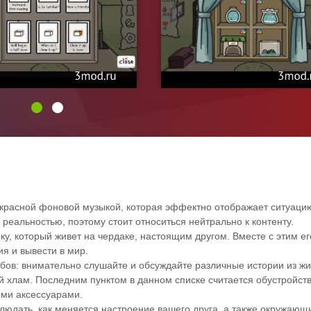
прекрасной фоновой музыкой, которая эффектно отображает ситуаци
реальностью, поэтому стоит относиться нейтрально к контенту.
еку, который живет на чердаке, настоящим другом. Вместе с этим ег
я и вывести в мир.
обов: внимательно слушайте и обсуждайте различные истории из жи
й хлам. Последним пунктом в данном списке считается обустройст
ми аксессуарами.
юдать, как меняется настроение вашего друга, а также окружающи