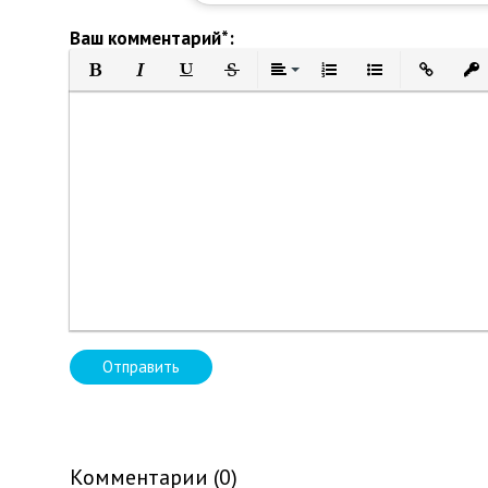
Ваш комментарий*:
Полужирный
Курсив
Подчеркнутый
Зачеркнутый
Выравнивание
Нумерованный список
Маркированный 
Вставить 
Вст
Отправить
Комментарии (0)