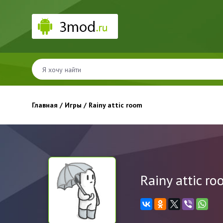
Главная
/
Игры
/ Rainy attic room
Rainy attic r