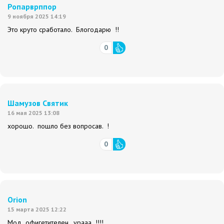
Ропарврппор
9 ноября 2025 14:19
Это круто сработало. Блогодарю !!
0
Шамузов Святик
16 мая 2025 13:08
хорошо. пошло без вопросав. !
0
Orion
15 марта 2025 12:22
Мод офигетителен, урааа !!!!