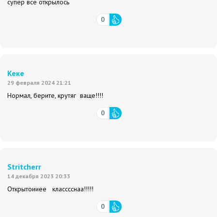
супер все открылось
0
Кеке
29 февраля 2024 21:21
Нормал, берите, крутяг ваще!!!!
0
Stritcherr
14 декабря 2023 20:33
Открытоииее класссснаа!!!!!
0