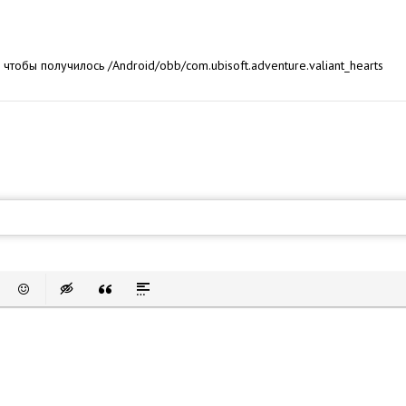
, чтобы получилось /Android/obb/com.ubisoft.adventure.valiant_hearts
список
ссылку
авить защищенную ссылку
Вставить смайлик
Вставка скрытого текста
Вставка цитаты
Вставка спойлера