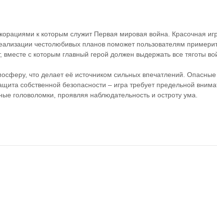
 декорациями к которым служит Первая мировая война. Красочная иг
ализации честолюбивых планов поможет пользователям примерит
 вместе с которым главный герой должен выдержать все тяготы во
атмосферу, что делает её источником сильных впечатлений. Опасные
ащита собственной безопасности – игра требует предельной внима
ные головоломки, проявляя наблюдательность и остроту ума.