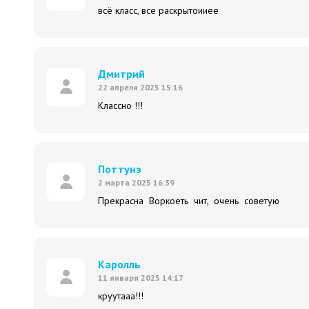
всё класс, все раскрытоииее
Дмитрий
22 апреля 2025 15:16
Классно !!!
Поттунэ
2 марта 2025 16:39
Прекрасна Воркоеть чит, очень советую
Каролль
11 января 2025 14:17
круутааа!!!