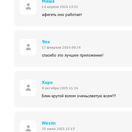
Маша
14 апреля 2026 13:52
афигеть оно работает
9па
17 февраля 2026 00:24
спасибо это лучшее приложение!
Хиро
8 октября 2025 11:26
Блин крутой взлом оченьслветую всем!!!
Wesiin
25 июня 2025 15:13