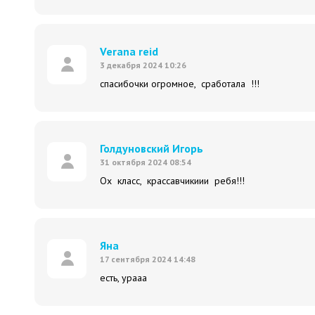
Verana reid
3 декабря 2024 10:26
спасибочки огромное, сработала !!!
Голдуновский Игорь
31 октября 2024 08:54
Ох класс, крассавчикиии ребя!!!
Яна
17 сентября 2024 14:48
есть, урааа