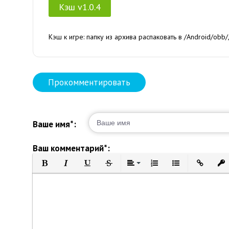
Кэш v1.0.4
Кэш к игре: папку из архива распаковать в /Android/obb/
Прокомментировать
Ваше имя*:
Ваш комментарий*:
Полужирный
Курсив
Подчеркнутый
Зачеркнутый
Выравнивание
Нумерованный список
Маркированный 
Вставить 
Вст