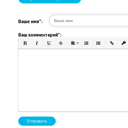
Ваше имя*:
Ваш комментарий*:
Полужирный
Курсив
Подчеркнутый
Зачеркнутый
Выравнивание
Нумерованный список
Маркированный 
Вставить 
Вст
Отправить