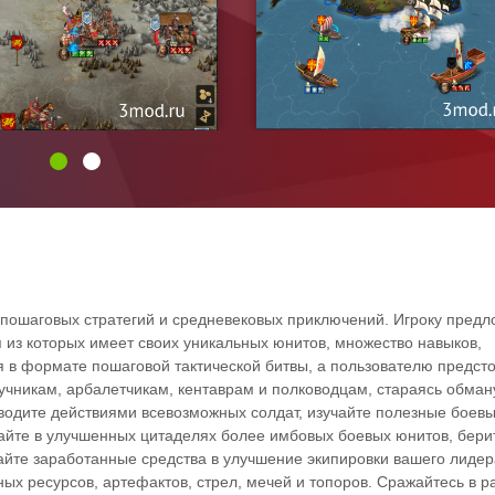
 пошаговых стратегий и средневековых приключений. Игроку пред
 из которых имеет своих уникальных юнитов, множество навыков,
я в формате пошаговой тактической битвы, а пользователю предст
чникам, арбалетчикам, кентаврам и полководцам, стараясь обман
оводите действиями всевозможных солдат, изучайте полезные боев
айте в улучшенных цитаделях более имбовых боевых юнитов, берит
йте заработанные средства в улучшение экипировки вашего лидер
ных ресурсов, артефактов, стрел, мечей и топоров. Сражайтесь в р