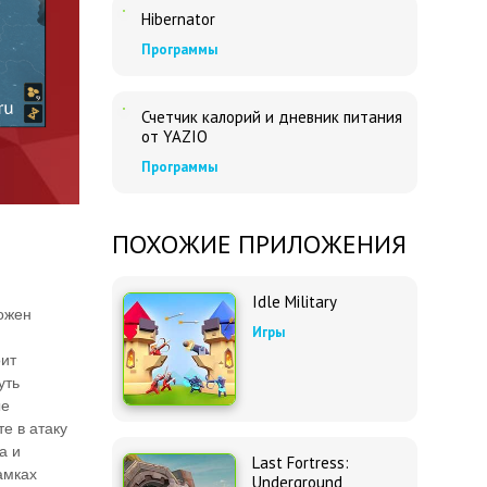
Hibernator
Программы
Счетчик калорий и дневник питания
от YAZIO
Программы
ПОХОЖИЕ ПРИЛОЖЕНИЯ
Idle Military
ложен
Игры
оит
уть
ые
е в атаку
а и
Last Fortress:
амках
Underground