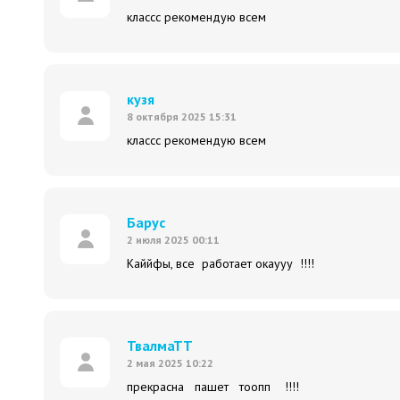
классс рекомендую всем
кузя
8 октября 2025 15:31
классс рекомендую всем
Барус
2 июля 2025 00:11
Каййфы, все работает окаууу !!!!
ТвалмаТТ
2 мая 2025 10:22
прекрасна пашет тоопп !!!!