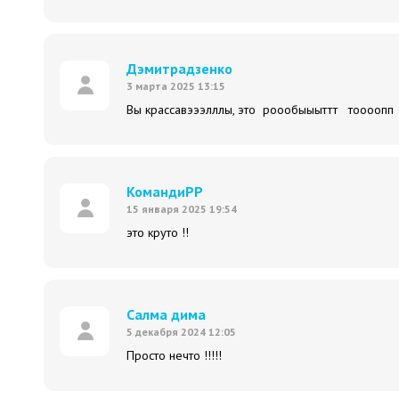
Дэмитрадзенко
3 марта 2025 13:15
Вы крассавэээлллы, это роообыыыттт тоооопп 
КомандиРР
15 января 2025 19:54
это круто !!
Салма дима
5 декабря 2024 12:05
Просто нечто !!!!!