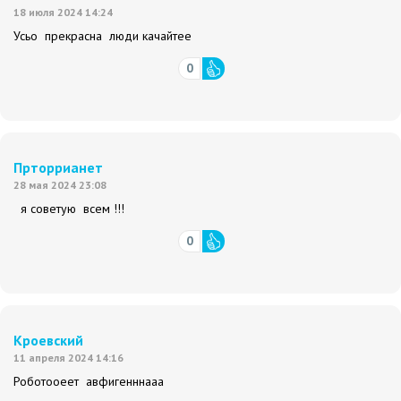
18 июля 2024 14:24
Усьо прекрасна люди качайтее
0
Прторрианет
28 мая 2024 23:08
я советую всем !!!
0
Кроевский
11 апреля 2024 14:16
Роботооеет авфигенннааа