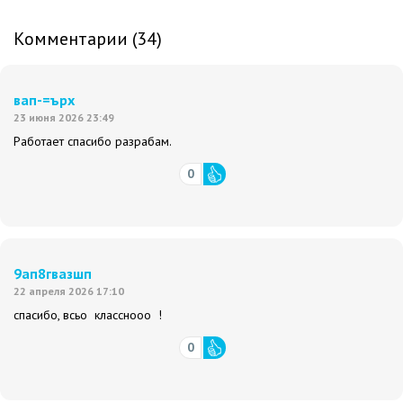
Комментарии (34)
вап-=ърх
23 июня 2026 23:49
Работает спасибо разрабам.
0
9ап8гвазшп
22 апреля 2026 17:10
спасибо, всьо класснооо !
0