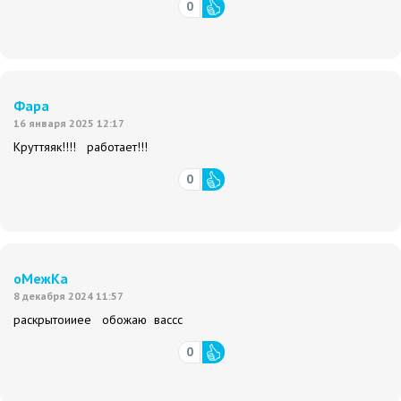
0
Фара
16 января 2025 12:17
Круттяяк!!!! работает!!!
0
оМежКа
8 декабря 2024 11:57
раскрытоииее обожаю вассс
0