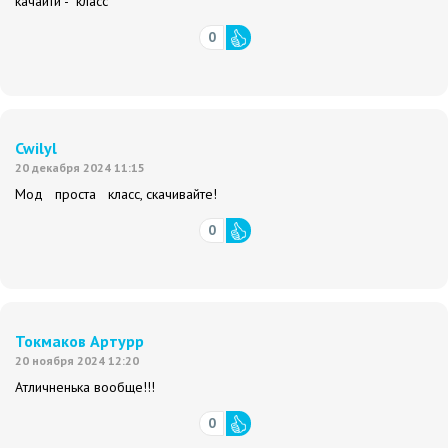
качайти - класс
0
Cwilyl
20 декабря 2024 11:15
Мод проста класс, скачивайте!
0
Токмаков Артурр
20 ноября 2024 12:20
Атличненька вообще!!!
0