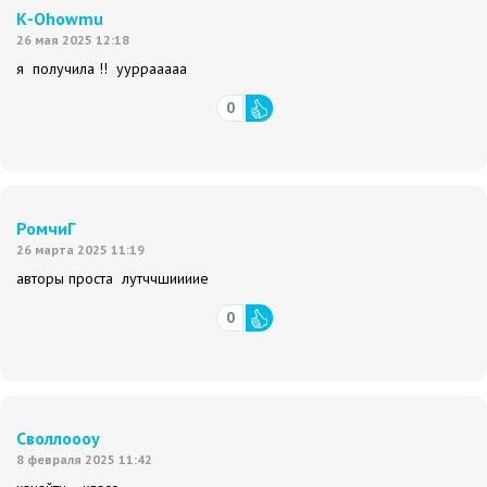
К-Ohowmu
26 мая 2025 12:18
я получила !! ууррааааа
0
РомчиГ
26 марта 2025 11:19
авторы проста лутччшиииие
0
Своллоооу
8 февраля 2025 11:42