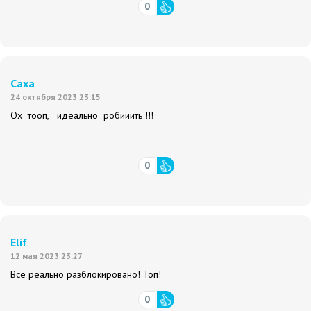
0
Саха
24 октября 2023 23:15
Ох тооп, идеально робииить !!!
0
Elif
12 мая 2023 23:27
Всё реально разблокировано! Топ!
0