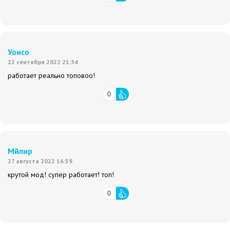
Уоисо
22 сентября 2022 21:34
работает реально топовоо!
0
Мйлир
27 августа 2022 16:59
крутой мод! супер работает! топ!
0