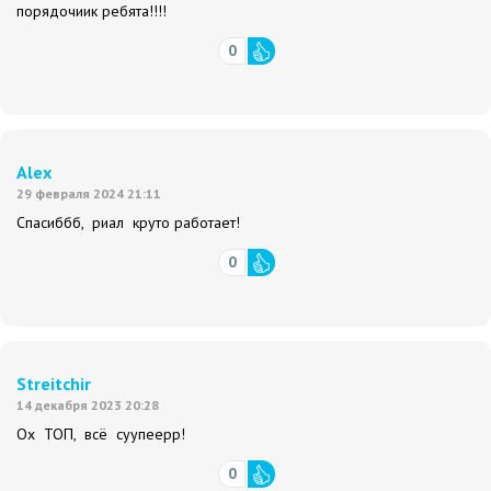
порядочиик ребята!!!!
0
Alex
29 февраля 2024 21:11
Спасиббб, риал круто работает!
0
Streitchir
14 декабря 2023 20:28
Ох ТОП, всё суупеерр!
0