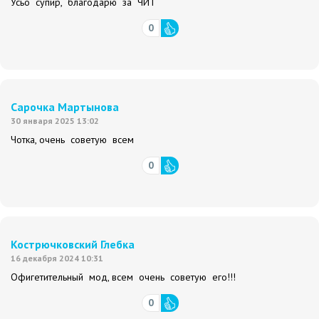
Усьо супир, благодарю за ЧИТ
0
Сарочка Мартынова
30 января 2025 13:02
Чотка, очень советую всем
0
Кострючковский Глебка
16 декабря 2024 10:31
Офигетительный мод, всем очень советую его!!!
0