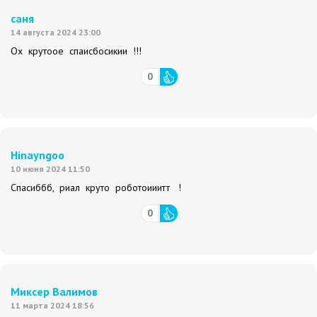
саня
14 августа 2024 23:00
Ох крутоое спаисбосикии !!!
0
Hinayngоо
10 июня 2024 11:50
Спасиббб, риал круто роботоииитт !
0
Миксер Валимов
11 марта 2024 18:56