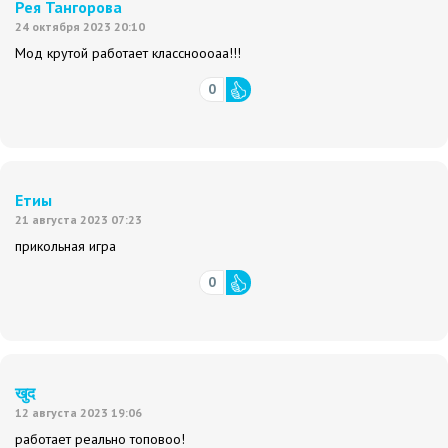
Рея Тангорова
24 октября 2023 20:10
Мод крутой работает классноооаа!!!
0
Етиы
21 августа 2023 07:23
прикольная игра
0
खुद
12 августа 2023 19:06
работает реально топовоо!