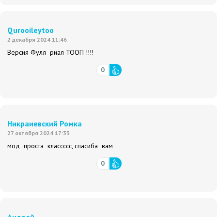
Qurooileytоо
2 декабря 2024 11:46
Версия Фулл риал ТООП !!!!
0
Никраиевский Ромка
27 октября 2024 17:33
мод проста классссс, спасиба вам
0