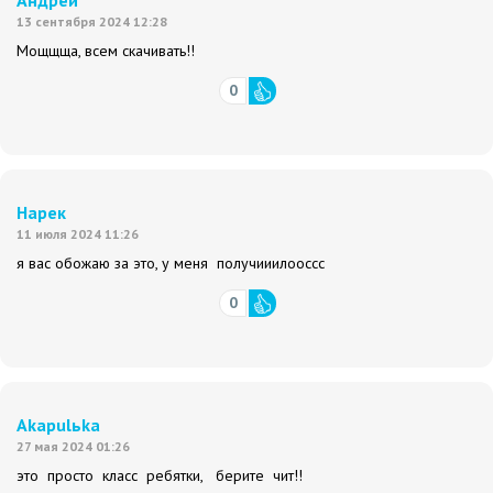
Андрей
13 сентября 2024 12:28
Мощщща, всем скачивать!!
0
Нарек
11 июля 2024 11:26
я вас обожаю за это, у меня получииилооссс
0
Akapulьka
27 мая 2024 01:26
это просто класс ребятки, берите чит!!