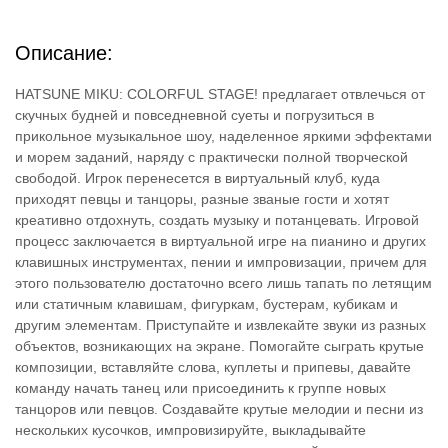
Описание:
HATSUNE MIKU: COLORFUL STAGE! предлагает отвлечься от
скучных будней и повседневной суеты и погрузиться в
прикольное музыкальное шоу, наделенное яркими эффектами
и морем заданий, наряду с практически полной творческой
свободой. Игрок перенесется в виртуальный клуб, куда
приходят певцы и танцоры, разные званые гости и хотят
креативно отдохнуть, создать музыку и потанцевать. Игровой
процесс заключается в виртуальной игре на пианино и других
клавишных инструментах, пении и импровизации, причем для
этого пользователю достаточно всего лишь тапать по летящим
или статичным клавишам, фигуркам, бустерам, кубикам и
другим элементам. Приступайте и извлекайте звуки из разных
объектов, возникающих на экране. Помогайте сыграть крутые
композиции, вставляйте слова, куплеты и припевы, давайте
команду начать танец или присоединить к группе новых
танцоров или певцов. Создавайте крутые мелодии и песни из
нескольких кусочков, импровизируйте, выкладывайте