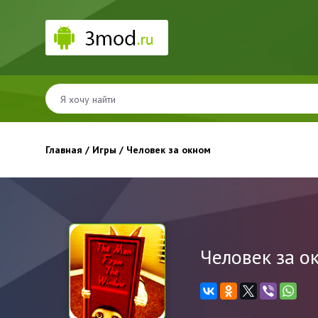
Главная
/
Игры
/ Человек за окном
Человек за о