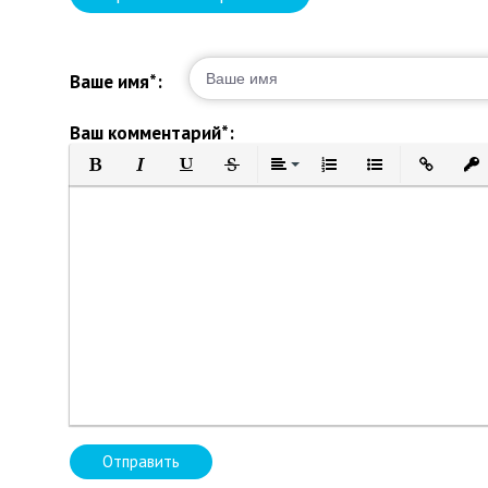
Ваше имя*:
Ваш комментарий*:
Полужирный
Курсив
Подчеркнутый
Зачеркнутый
Выравнивание
Нумерованный список
Маркированный 
Вставить 
Вст
Отправить