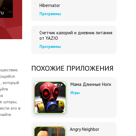
Hibernator
Программы
Счетчик калорий и дневник питания
от YAZIO
Программы
ПОХОЖИЕ ПРИЛОЖЕНИЯ
ешествие.
яющийся
, который
Мама Длинные Ноги
уйте
Игры
на
е шторы,
ести его в
учайте
Angry Neighbor