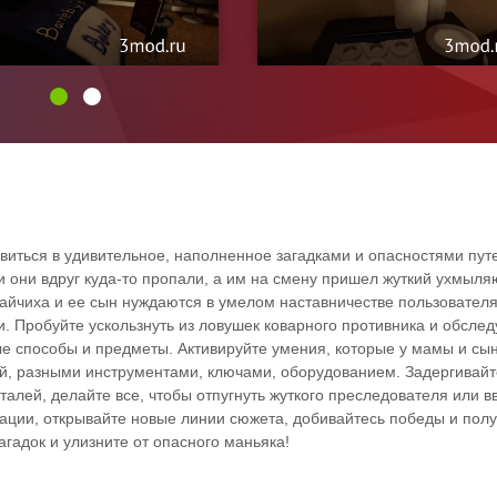
виться в удивительное, наполненное загадками и опасностями пут
 и они вдруг куда-то пропали, а им на смену пришел жуткий ухмыл
айчиха и ее сын нуждаются в умелом наставничестве пользователя
ии. Пробуйте ускользнуть из ловушек коварного противника и обслед
ые способы и предметы. Активируйте умения, которые у мамы и сы
ой, разными инструментами, ключами, оборудованием. Задергивайт
лей, делайте все, чтобы отпугнуть жуткого преследователя или вв
ации, открывайте новые линии сюжета, добивайтесь победы и пол
гадок и улизните от опасного маньяка!