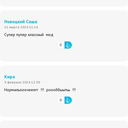
Новоцкий Саша
11 марта 2024 11:16
Супер пупер классный мод
0
Кира
9 февраля 2024 12:30
Нормальооочееегг !!! роооббыытьь !!!
0