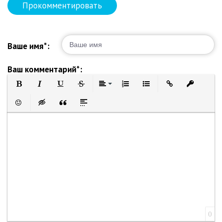
Прокомментировать
Ваше имя*:
Ваш комментарий*:
Полужирный
Курсив
Подчеркнутый
Зачеркнутый
Выравнивание
Нумерованный список
Маркированный список
Вставить ссылку
Вставить 
Вставить смайлик
Вставка скрытого текста
Вставка цитаты
Вставка спойлера
0