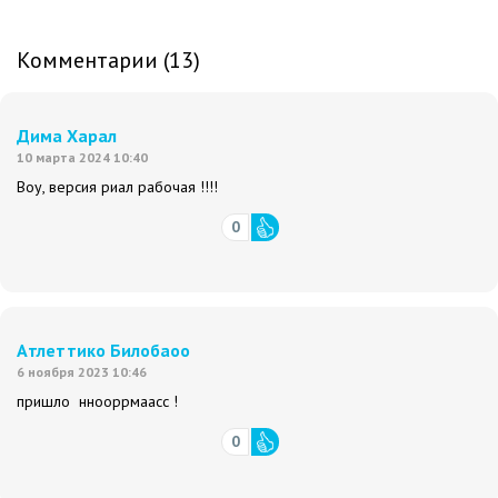
Комментарии (13)
Дима Харал
10 марта 2024 10:40
Воу, версия риал рабочая !!!!
0
Атлеттико Билобаоо
6 ноября 2023 10:46
пришло ннооррмаасс !
0