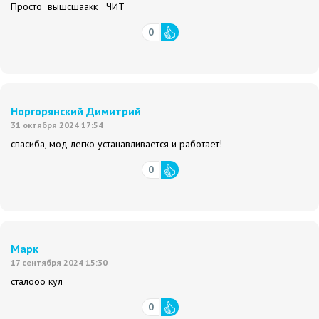
Просто вышсшаакк ЧИТ
0
Норгорянский Димитрий
31 октября 2024 17:54
спасиба, мод легко устанавливается и работает!
0
Марк
17 сентября 2024 15:30
сталооо кул
0