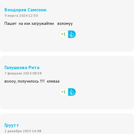
Бондорев Самсонн
9 марта 2024 12:50
Пашет на изи загружайтии взломуу
+1
Галушкова Рита
7 февраля 2024 08:58
воооу, получилось !!!! клеваа
+1
Груутт
2 декабря 2023 16:08