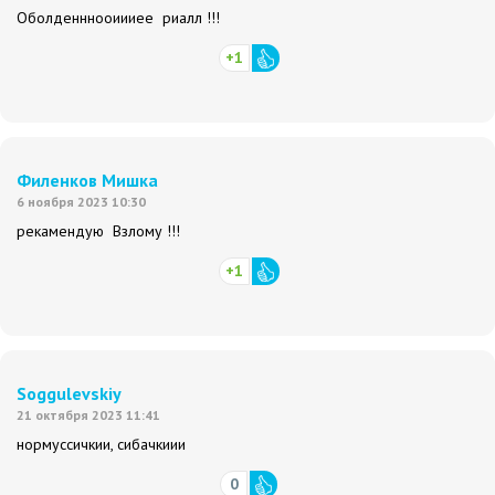
Оболденннооиииее риалл !!!
+1
Филенков Мишка
6 ноября 2023 10:30
рекамендую Взлому !!!
+1
Soggulevskiy
21 октября 2023 11:41
нормуссичкии, сибачкиии
0