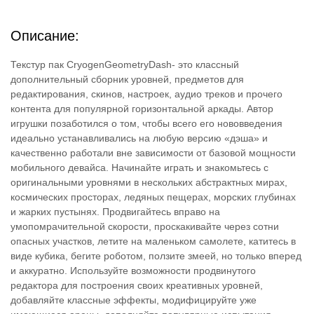
Описание:
Текстур пак CryogenGeometryDash- это классный
дополнительный сборник уровней, предметов для
редактирования, скинов, настроек, аудио треков и прочего
контента для популярной горизонтальной аркады. Автор
игрушки позаботился о том, чтобы всего его нововведения
идеально устанавливались на любую версию «дэша» и
качественно работали вне зависимости от базовой мощности
мобильного девайса. Начинайте играть и знакомьтесь с
оригинальными уровнями в нескольких абстрактных мирах,
космических просторах, ледяных пещерах, морских глубинах
и жарких пустынях. Продвигайтесь вправо на
умопомрачительной скорости, проскакивайте через сотни
опасных участков, летите на маленьком самолете, катитесь в
виде кубика, бегите роботом, ползите змеей, но только вперед
и аккуратно. Используйте возможности продвинутого
редактора для построения своих креативных уровней,
добавляйте классные эффекты, модифицируйте уже