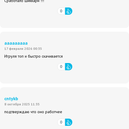
Сработало шиккарн !!!
0
ааааааааа
17 февраля 2026 00:35
Игруля топ и быстро скачивается
0
cntykb
8 октября 2025 11:35
подтверждаю что оно работчее
0