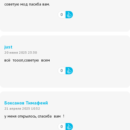
советую мод пасиба вам.
0
just
20 июня 2025 23:30
всё тоооп,советую всем
0
Боксанов Тимафеий
21 апреля 2025 10:52
у меня открылось, спасиба вам !
0