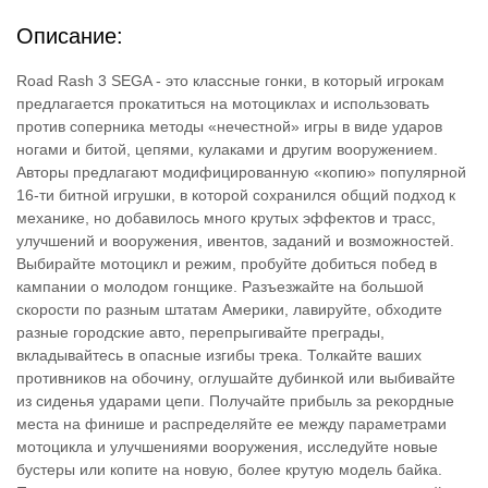
Описание:
Road Rash 3 SEGA - это классные гонки, в который игрокам
предлагается прокатиться на мотоциклах и использовать
против соперника методы «нечестной» игры в виде ударов
ногами и битой, цепями, кулаками и другим вооружением.
Авторы предлагают модифицированную «копию» популярной
16-ти битной игрушки, в которой сохранился общий подход к
механике, но добавилось много крутых эффектов и трасс,
улучшений и вооружения, ивентов, заданий и возможностей.
Выбирайте мотоцикл и режим, пробуйте добиться побед в
кампании о молодом гонщике. Разъезжайте на большой
скорости по разным штатам Америки, лавируйте, обходите
разные городские авто, перепрыгивайте преграды,
вкладывайтесь в опасные изгибы трека. Толкайте ваших
противников на обочину, оглушайте дубинкой или выбивайте
из сиденья ударами цепи. Получайте прибыль за рекордные
места на финише и распределяйте ее между параметрами
мотоцикла и улучшениями вооружения, исследуйте новые
бустеры или копите на новую, более крутую модель байка.