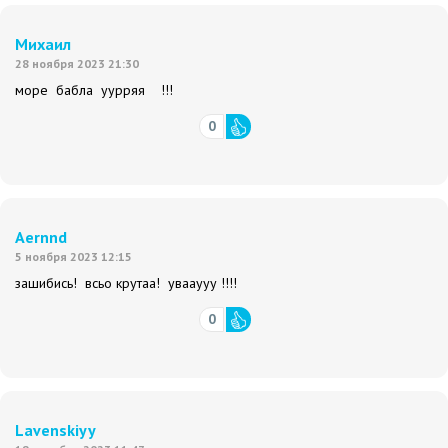
Михаил
28 ноября 2023 21:30
море бабла уурряя !!!
0
Aernnd
5 ноября 2023 12:15
зашибись! всьо крутаа! увааууу !!!!
0
Lavenskiyy