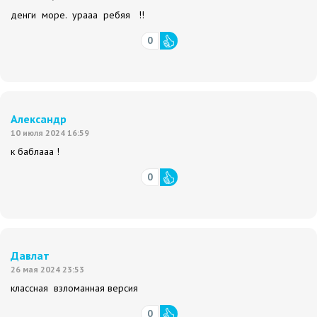
денги море. урааа ребяя !!
0
Александр
10 июля 2024 16:59
к баблааа !
0
Давлат
26 мая 2024 23:53
классная взломанная версия
0