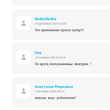
RedileRedile
20 декабря 2024 10:55
Это приложение просто супер!!!
Нек
20 ноября 2024 10:24
Ох крута, молодчиннныы внатурии !
Анастасия Маркавна
7 октября 2024 09:27
классна всьо роботооеет!