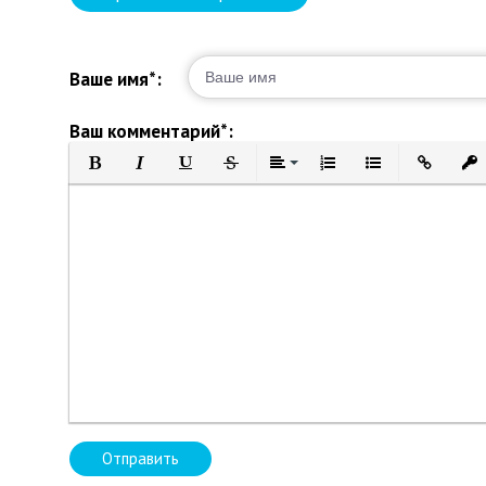
Ваше имя*:
Ваш комментарий*:
Полужирный
Курсив
Подчеркнутый
Зачеркнутый
Выравнивание
Нумерованный список
Маркированный 
Вставить 
Вст
Отправить