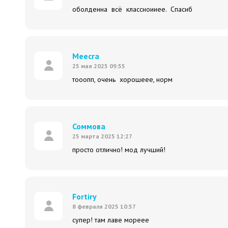
оболденна всё классноииее. Спасиб
Meecra
25 мая 2025 09:55
тооопп, очень хорошеее, норм
Соммова
25 марта 2025 12:27
просто отлично! мод лучший!
Fortirу
8 февраля 2025 10:57
супер! там лаве мореее