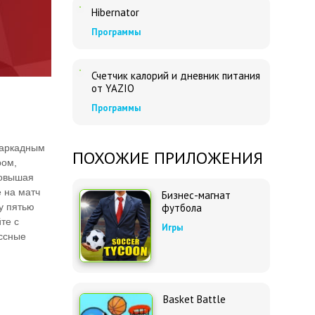
Hibernator
Программы
Счетчик калорий и дневник питания
от YAZIO
Программы
 аркадным
ПОХОЖИЕ ПРИЛОЖЕНИЯ
ром,
повышая
 на матч
Бизнес-магнат
у пятью
футбола
те с
Игры
ассные
Basket Battle