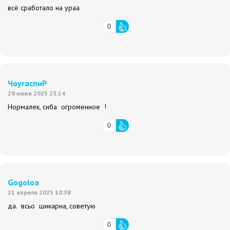
всё сработало на ураа
0
ЧоугаспиР
20 июня 2025 23:14
Нормалек, сиба огроменное !
0
Gogoloa
21 апреля 2025 10:38
да. всьо шикарна, советую
0