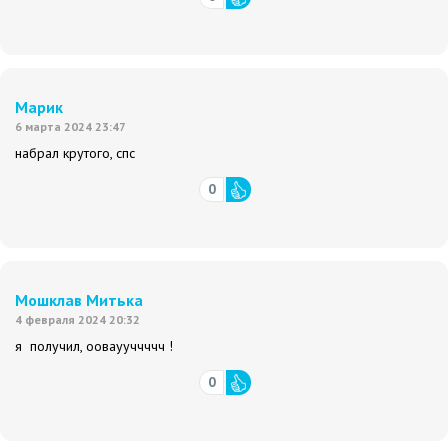
Марик
6 марта 2024 23:47
набрал крутого, спс
0
Мошклав Митька
4 февраля 2024 20:32
я получил, ооваууччччч !
0