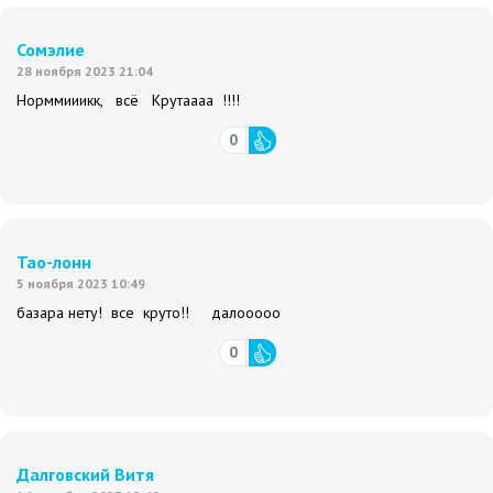
Сомэлие
28 ноября 2023 21:04
Норммииикк, всё Крутаааа !!!!
0
Тао-лонн
5 ноября 2023 10:49
базара нету! все круто!! далооооо
0
Далговский Витя