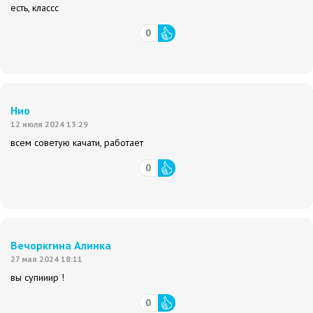
есть, классс
0
Hио
12 июля 2024 13:29
всем советую качати, работает
0
Вечоркгина Алинка
27 мая 2024 18:11
вы супииир !
0