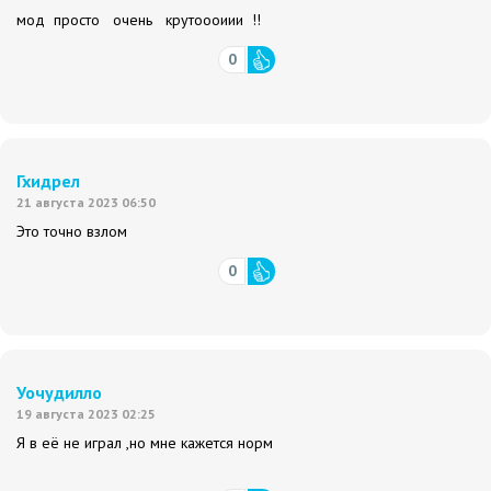
мод просто очень крутоооиии !!
0
Гхидрел
21 августа 2023 06:50
Это точно взлом
0
Уочудилло
19 августа 2023 02:25
Я в её не играл ,но мне кажется норм