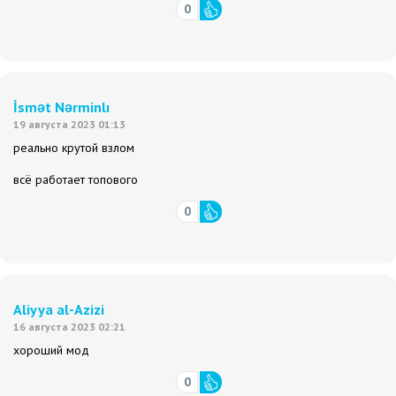
0
İsmət Nərminlı
19 августа 2023 01:13
реально крутой взлом
всё работает топового
0
Aliyya al-Azizi
16 августа 2023 02:21
хороший мод
0