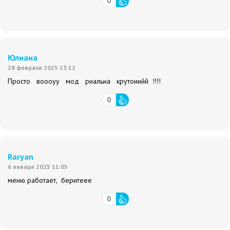
0
Юлиана
28 февраля 2025 13:12
Просто воооуу мод риальна крутоиийй !!!!
0
Raryan
6 января 2025 11:05
меню работает, беритеее
0