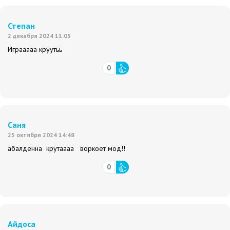
Степан
2 декабря 2024 11:05
Играаааа круутьь
0
Саня
25 октября 2024 14:48
абалденна крутаааа воркоет мод!!
0
Айдоса