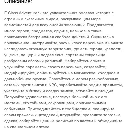
Описание:
F Class Adventurer - это увлекательная ролевая история с
огромным сказочным миром, раскрывающим море
возможностей для всех онлайн желающих. Предлагается
много героев, предметов, оружия, навыков, а также
практически безграничная свобода действий. Окунитесь в
приключение, настраивайте расу и класс персонажа и начните
исследовать огромную территорию, где есть города, крепости,
ущелья, пещеры и подземелья, спрятаны сокровища,
разбросаны обломки реликвий. Набирайтесь опыта и
улучшайте параметры своего персонажа, создавайте,
модифицируйте, ориентируйтесь на магическое, холодное и
дальнобойное оружие. Сражайтесь с морем разнообразных
сетевых противников и NPC, зарабатывайте редкие предметы,
участвуйте в битвах и осадах замков, вступайте в гильдии.
Получайте удовольствие, исследуя большой мир с его
местами, его тайнами, сокровищами, оригинальными
событиями. Присоединяйтесь к сообществам, планируйте
осады вражеских цитаделей, штурмуйте, проводите торговые
сделки, собирайте ценные реликвии по частям и объединяйте
на специальном алтаре.