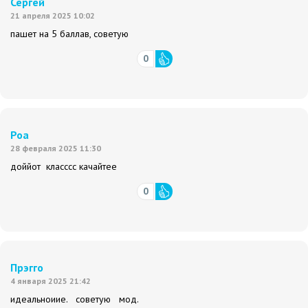
Сергей
21 апреля 2025 10:02
пашет на 5 баллав, советую
0
Роа
28 февраля 2025 11:30
доййот класссс качайтее
0
Прэгго
4 января 2025 21:42
идеальноиие. советую мод.