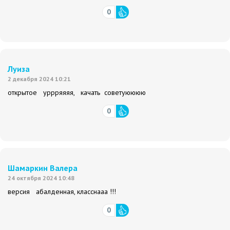
0
Луиза
2 декабря 2024 10:21
открытое уррряяяя, качать советуюююю
0
Шамаркин Валера
24 октября 2024 10:48
версия абалденная, класснааа !!!
0