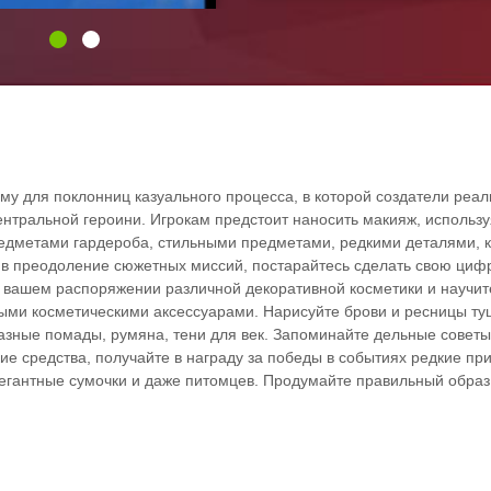
у для поклонниц казуального процесса, в которой создатели реа
ентральной героини. Игрокам предстоит наносить макияж, использ
редметами гардероба, стильными предметами, редкими деталями, 
я в преодоление сюжетных миссий, постарайтесь сделать свою ци
в вашем распоряжении различной декоративной косметики и научит
ыми косметическими аксессуарами. Нарисуйте брови и ресницы ту
азные помады, румяна, тени для век. Запоминайте дельные советы
е средства, получайте в награду за победы в событиях редкие при
элегантные сумочки и даже питомцев. Продумайте правильный образ