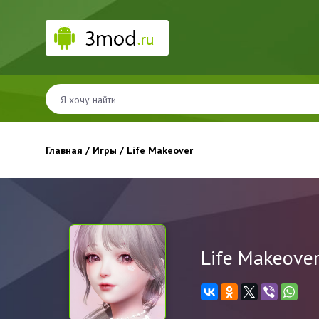
Главная
/
Игры
/ Life Makeover
Life Makeove