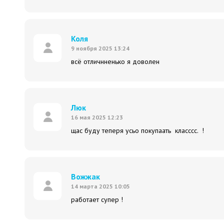
Коля
9 ноября 2025 13:24
всё отличнненько я доволен
Люк
16 мая 2025 12:23
щас буду теперя усьо покупаать класссс. !
Вожжак
14 марта 2025 10:05
работает супер !