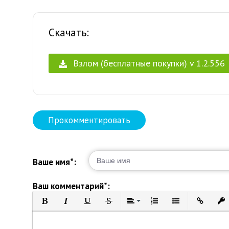
Скачать:
Взлом (бесплатные покупки) v 1.2.556
Прокомментировать
Ваше имя*:
Ваш комментарий*:
Полужирный
Курсив
Подчеркнутый
Зачеркнутый
Выравнивание
Нумерованный список
Маркированный 
Вставить 
Вст