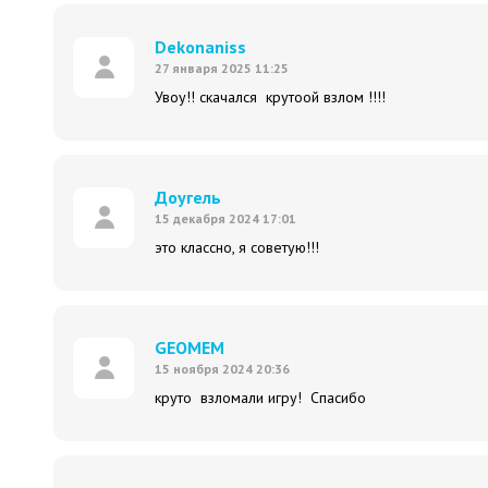
Dekonaniss
27 января 2025 11:25
Увоу!! скачался крутоой взлом !!!!
Доугель
15 декабря 2024 17:01
это классно, я советую!!!
GEOMEM
15 ноября 2024 20:36
круто взломали игру! Спасибо