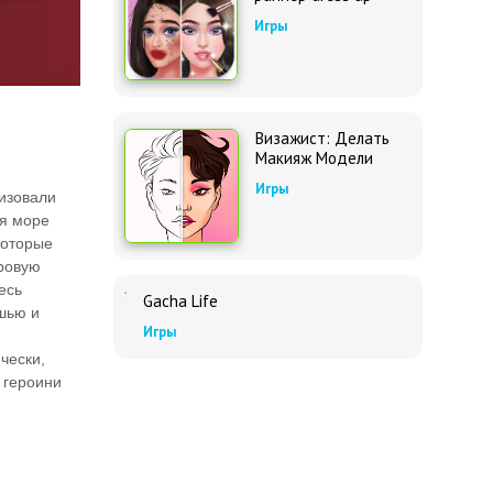
Игры
Визажист: Делать
Макияж Модели
Игры
лизовали
уя море
которые
фровую
есь
Gacha Life
шью и
Игры
чески,
 героини