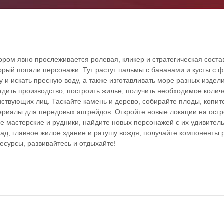
котором явно прослеживается ролевая, кликер и стратегическая сос
орый попали персонажи. Тут растут пальмы с бананами и кусты с ф
 и искать пресную воду, а также изготавливать море разных издел
адить производство, построить жилье, получить необходимое колич
ствующих лиц. Таскайте камень и дерево, собирайте плоды, копит
ериалы для передовых апгрейдов. Откройте новые локации на остр
 мастерские и рудники, найдите новых персонажей с их удивите
ад, главное жилое здание и ратушу вождя, получайте компоненты 
ресурсы, развивайтесь и отдыхайте!