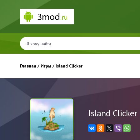
Главная
/
Игры
/ Island Clicker
Island Clicker