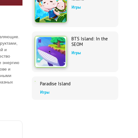
Игры
тавляющие.
BTS Island: In the
руктами,
SEOM
ий и
Игры
ество
е энергию
ове и
льными
разных
Paradise Island
Игры