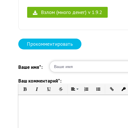
Взлом (много денег) v 1.9.2
Прокомментировать
Ваше имя*:
Ваш комментарий*:
Полужирный
Курсив
Подчеркнутый
Зачеркнутый
Выравнивание
Нумерованный список
Маркированный 
Вставить 
Вст