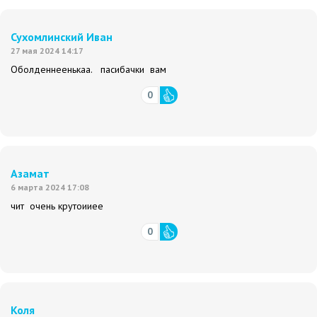
Сухомлинский Иван
27 мая 2024 14:17
Оболденнеенькаа. пасибачки вам
0
Азамат
6 марта 2024 17:08
чит очень крутоииее
0
Коля