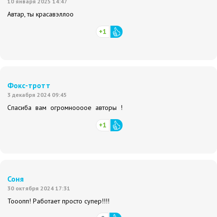
10 января 2025 14:47
Автар, ты красавэллоо
+1
Фокс-тротт
3 декабря 2024 09:45
Спасиба вам огромноооое авторы !
+1
Соня
30 октября 2024 17:31
Тооопп! Работает просто супер!!!!