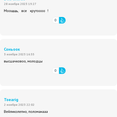
28 ноября 2023 19:27
Моощщь, все крутоооо !
0
Соньоок
3 ноября 2023 16:55
высшачковоо, молодцы
0
Toearig
2 ноября 2023 22:02
Вейликолепно, поломанааа