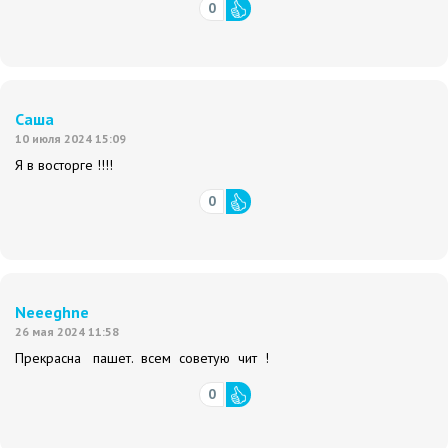
0
Саша
10 июля 2024 15:09
Я в восторге !!!!
0
Nеееghne
26 мая 2024 11:58
Прекрасна пашет. всем советую чит !
0