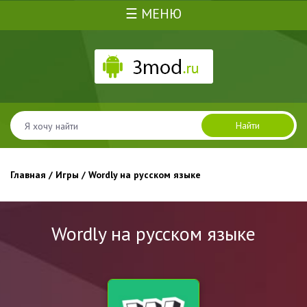
☰ МЕНЮ
Найти
Главная
/
Игры
/ Wordly на русском языке
Wordly на русском языке