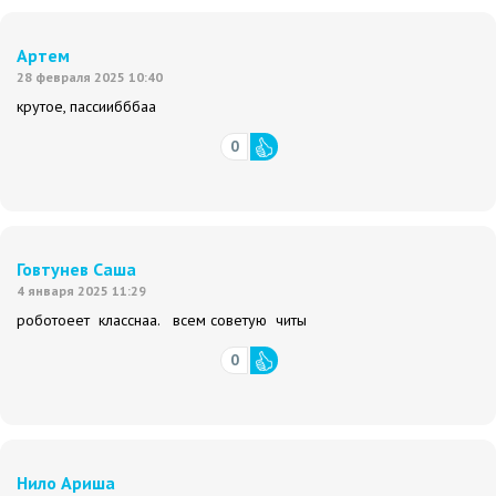
Артем
28 февраля 2025 10:40
крутое, пассиибббаа
0
Говтунев Саша
4 января 2025 11:29
роботоеет класснаа. всем советую читы
0
Нило Ариша