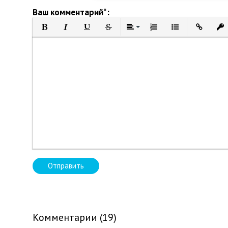
Ваш комментарий*:
Полужирный
Курсив
Подчеркнутый
Зачеркнутый
Выравнивание
Нумерованный список
Маркированный 
Вставить 
Вст
Отправить
Комментарии (19)