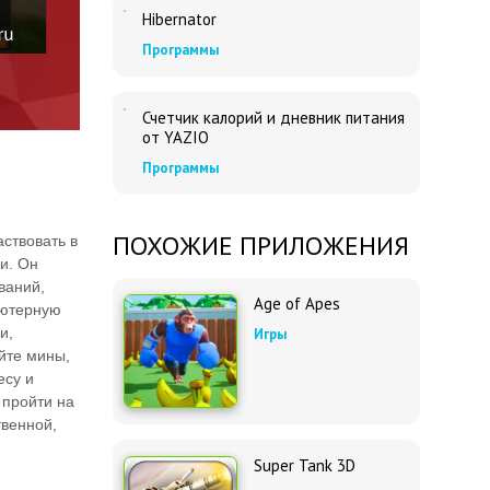
Hibernator
Программы
Счетчик калорий и дневник питания
от YAZIO
Программы
ПОХОЖИЕ ПРИЛОЖЕНИЯ
аствовать в
и. Он
ваний,
Age of Apes
ьютерную
и,
Игры
йте мины,
есу и
 пройти на
твенной,
Super Tank 3D