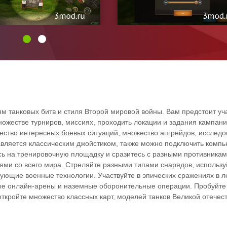
ям танковых битв и стиля Второй мировой войны. Вам предстоит уч
ножестве турниров, миссиях, проходить локации и задания кампани
ество интересных боевых ситуаций, множество апгрейдов, исследо
равляется классическим джойстиком, также можно подключить комп
сь на тренировочную площадку и сразитесь с разными противникам
ми со всего мира. Стреляйте разными типами снарядов, использу
вующие военные технологии. Участвуйте в эпических сражениях в л
ные онлайн-арены и наземные оборонительные операции. Пробуйте
ткройте множество классных карт, моделей танков Великой отечес