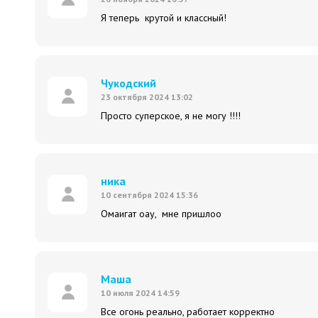
Я теперь крутой и классный!
Чукодский
23 октября 2024 13:02
Просто суперское, я не могу !!!!
ника
10 сентября 2024 15:36
Омаигат оау, мне пришлоо
Маша
10 июля 2024 14:59
Все огонь реально, работает корректно