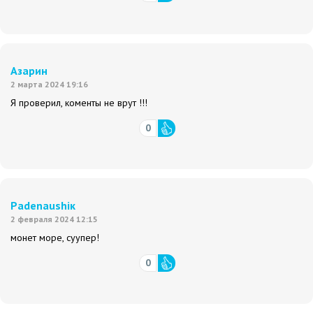
Азарин
2 марта 2024 19:16
Я проверил, коменты не врут !!!
0
Padenaushiк
2 февраля 2024 12:15
монет море, суупер!
0