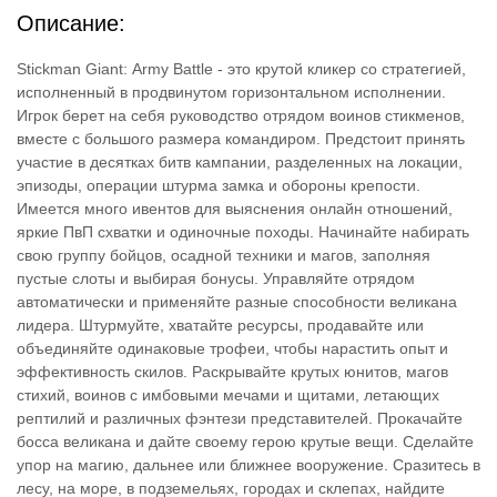
Описание:
Stickman Giant: Army Battle - это крутой кликер со стратегией,
исполненный в продвинутом горизонтальном исполнении.
Игрок берет на себя руководство отрядом воинов стикменов,
вместе с большого размера командиром. Предстоит принять
участие в десятках битв кампании, разделенных на локации,
эпизоды, операции штурма замка и обороны крепости.
Имеется много ивентов для выяснения онлайн отношений,
яркие ПвП схватки и одиночные походы. Начинайте набирать
свою группу бойцов, осадной техники и магов, заполняя
пустые слоты и выбирая бонусы. Управляйте отрядом
автоматически и применяйте разные способности великана
лидера. Штурмуйте, хватайте ресурсы, продавайте или
объединяйте одинаковые трофеи, чтобы нарастить опыт и
эффективность скилов. Раскрывайте крутых юнитов, магов
стихий, воинов с имбовыми мечами и щитами, летающих
рептилий и различных фэнтези представителей. Прокачайте
босса великана и дайте своему герою крутые вещи. Сделайте
упор на магию, дальнее или ближнее вооружение. Сразитесь в
лесу, на море, в подземельях, городах и склепах, найдите