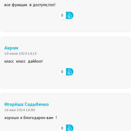
все функции в доступе,топ!
0
Акрам
10 июля 2024 14:15
класс класс даййоот
0
Игорёша Садыбенко
26 мая 2024 10:00
хорошо я блогодарен вам !
0