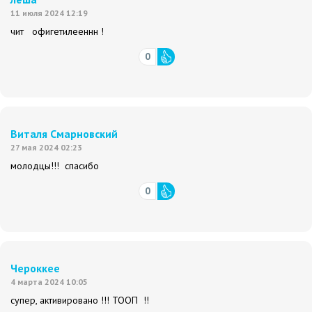
11 июля 2024 12:19
чит офигетилееннн !
0
Виталя Смарновский
27 мая 2024 02:23
молодцы!!! спасибо
0
Чероккее
4 марта 2024 10:05
супер, активировано !!! ТООП !!