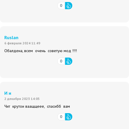
0
Ruslan
6 февраля 2024 11:49
Обалдена, всем очень советую мод !!!!
0
И и
2 декабря 2023 14:05
Чит крутои ваащщеее, спасибб вам
0