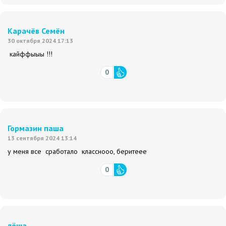
Карачёв Семён
30 октября 2024 17:13
кайффыыы !!!
0
Гормазин паша
13 сентября 2024 13:14
у меня все сработало класснооо, беритеее
0
лёша