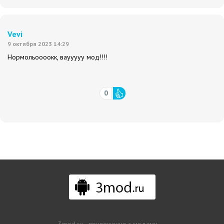
Vevi
9 октября 2023 14:29
Нормольоооокк, ваууууу мод!!!!
0
3mod.ru - приложения с модами.