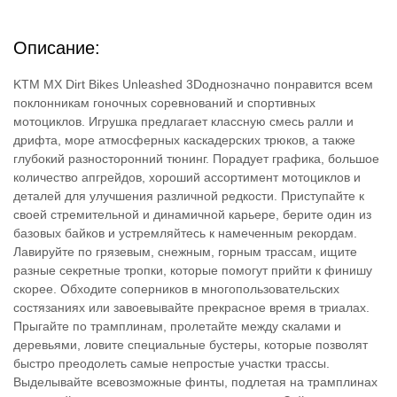
Описание:
KTM MX Dirt Bikes Unleashed 3Dоднозначно понравится всем
поклонникам гоночных соревнований и спортивных
мотоциклов. Игрушка предлагает классную смесь ралли и
дрифта, море атмосферных каскадерских трюков, а также
глубокий разносторонний тюнинг. Порадует графика, большое
количество апгрейдов, хороший ассортимент мотоциклов и
деталей для улучшения различной редкости. Приступайте к
своей стремительной и динамичной карьере, берите один из
базовых байков и устремляйтесь к намеченным рекордам.
Лавируйте по грязевым, снежным, горным трассам, ищите
разные секретные тропки, которые помогут прийти к финишу
скорее. Обходите соперников в многопользовательских
состязаниях или завоевывайте прекрасное время в триалах.
Прыгайте по трамплинам, пролетайте между скалами и
деревьями, ловите специальные бустеры, которые позволят
быстро преодолеть самые непростые участки трассы.
Выделывайте всевозможные финты, подлетая на трамплинах