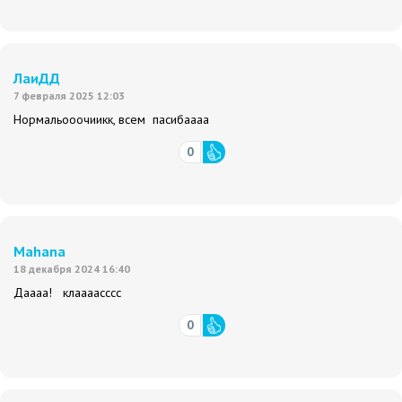
ЛаиДД
7 февраля 2025 12:03
Нормальооочиикк, всем пасибаааа
0
Mahana
18 декабря 2024 16:40
Даааа! клаааасссс
0