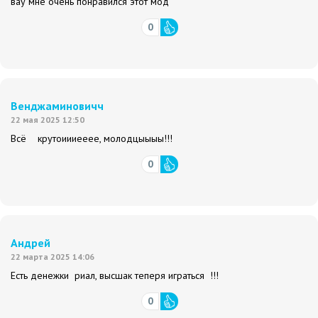
вау мне очень понравился этот мод
0
Венджаминовичч
22 мая 2025 12:50
Всё крутоиииееее, молодцыыыы!!!
0
Андрей
22 марта 2025 14:06
Есть денежки риал, высшак теперя играться !!!
0