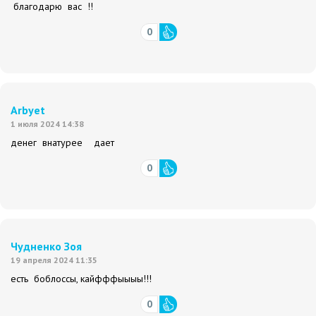
благодарю вас !!
0
Arbyet
1 июля 2024 14:38
денег внатурее дает
0
Чудненко Зоя
19 апреля 2024 11:35
есть боблоссы, кайфффыыыы!!!
0