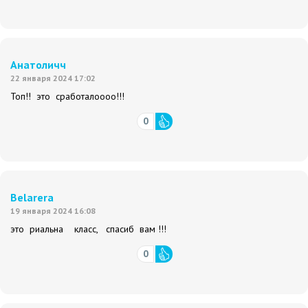
Анатоличч
22 января 2024 17:02
Топ!! это сработалоооо!!!
0
Belarerа
19 января 2024 16:08
это риальна класс, спасиб вам !!!
0