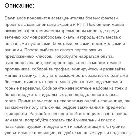
Описание:
Dawnlands понравится всем ценителям боевых фэнтези
проектов с компонентами экшена и РПГ. Поклонники жанра
окажутся в фантастическом трехмерном мире, где среди
зеленых холмов разбросаны скалы и города, есть места с
песчаными пустошами, болотами, лесами, подземельями и
руинами. Просто выберите своего персонажа из
предложенных классов. Попробуйте набраться опыта,
выполняя задания, или просто сразитесь с морем темных
противников, собирайте трофеи, экипируйтесь и развивайте
магию и физику. Получите возможность сражаться с разными
боссами, очищать от врага многоуровневые подземелья и
горные перевалы. Собирайте невероятные наборы из трех и
более предметов, идеальных для определенного класса
героя. Примите участие в невероятных онлайн-сражениях, где
вы сможете получить скины, редкие заклинания и предметы
экипировки. Раскройте невероятный потенциал своего воина
или мага, попробуйте создать свой уникальный класс с
навыками, аурами, предметами и комбо-атаками. Откройте
удивительные провинции, создайте мощные ауры и подклассы