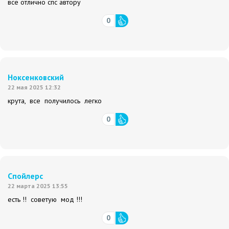
всё отлично спс автору
0
Ноксенковский
22 мая 2025 12:32
крута, все получилось легко
0
Спойлерс
22 марта 2025 13:55
есть !! советую мод !!!
0