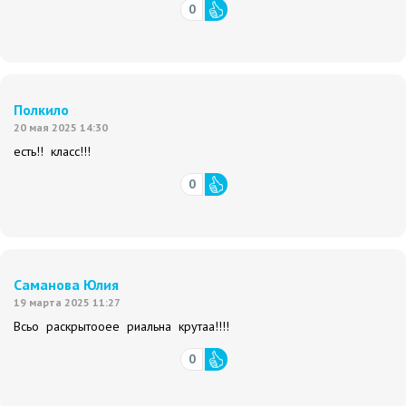
0
Полкило
20 мая 2025 14:30
есть!! класс!!!
0
Саманова Юлия
19 марта 2025 11:27
Всьо раскрытооее риальна крутаа!!!!
0