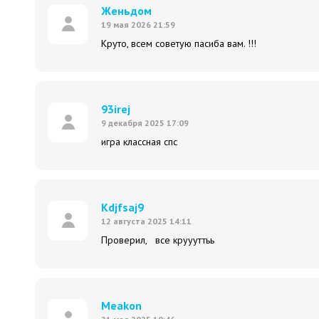
Женьдом
19 мая 2026 21:59
Круто, всем советую пасиба вам. !!!
93irej
9 декабря 2025 17:09
игра классная спс
Kdjfsaj9
12 августа 2025 14:11
Проверил, все круууттьь
Meakon