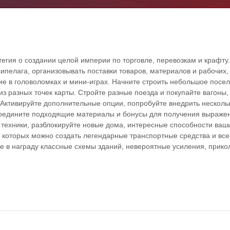
атегия о создании целой империи по торговле, перевозкам и крафт
ипелага, организовывать поставки товаров, материалов и рабочих,
ие в головоломках и мини-играх. Начните строить небольшое посе
из разных точек карты. Стройте разные поезда и покупайте вагоны,
 Активируйте дополнительные опции, попробуйте внедрить несколь
оедините подходящие материалы и бонусы для получения выраже
техники, разблокируйте новые дома, интересные способности ваш
з которых можно создать легендарные транспортные средства и вс
е в награду классные схемы зданий, невероятные усиления, прик