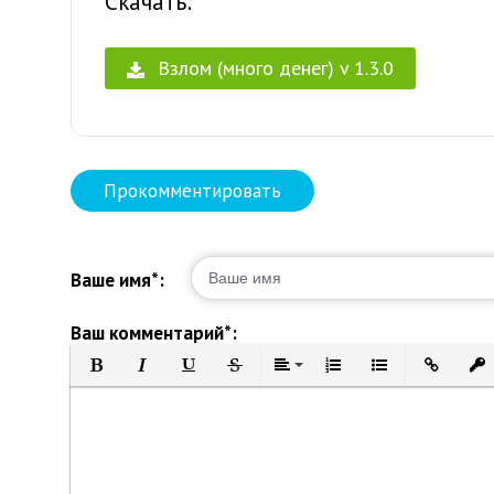
Скачать:
Взлом (много денег) v 1.3.0
Прокомментировать
Ваше имя*:
Ваш комментарий*:
Полужирный
Курсив
Подчеркнутый
Зачеркнутый
Выравнивание
Нумерованный список
Маркированный 
Вставить 
Вст