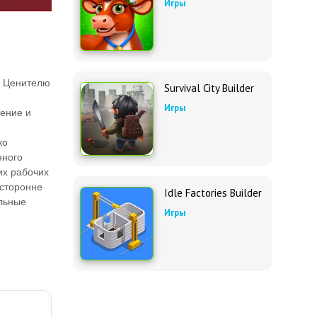
Игры
у. Ценителю
Survival City Builder
Игры
ление и
ко
нного
их рабочих
есторонне
Idle Factories Builder
ольные
Игры