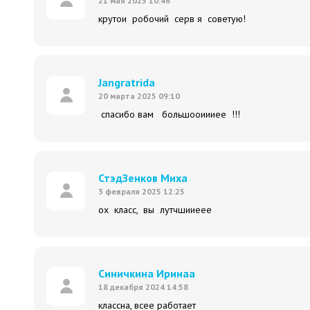
21 мая 2025 10:46
крутои робочий серв я советую!
Jangratridа
20 марта 2025 09:10
спасибо вам большооиииее !!!
СтэдЗенков Миха
3 февраля 2025 12:25
ох класс, вы лутчшииеее
Синичкина Иринаа
18 декабря 2024 14:58
классна, всее работает