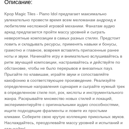
Описание:
Kpop Magic Tiles - Piano Idol предлагает максимально
увлекательно провести время всем меломанам андроид и
любителям несложной игровой механики. Фанатам аудио
аркад предлагается пройти массу уровней и сыграть
невероятные композиции в самых разных стилях. Предстоит
ловить и складывать ресурсы, применять навыки и бонусы,
грамотно и главное, вовремя вставлять припасенные ранее
ноты и звуки. Начинайте игру и внимательно вслушивайтесь в
ритм звучащей композиции, настраивайтесь и действуйте по
обстановке, чтобы не было перерывов и внезапных пауз.
Прыгайте по клавишам, играйте звуки и сопоставляйте
какофонию в соответствующее произведение. Реализуйте
определенные направления сценария и сыграйте нужный трек
в определенном стиле поп, рок, кислоты и инструментального
жанра. Раскрывайте множество новых стилей и локаций,
экспериментируйте с оригинальными аудио способностями,
ищите подходящие фрагменты и ловите их простыми
кликами. Соберите свою крутую коллекцию прикольных звуков.
Наслаждайтесь, преодолевайте массу уровней и испытаний и
отдыхайте!