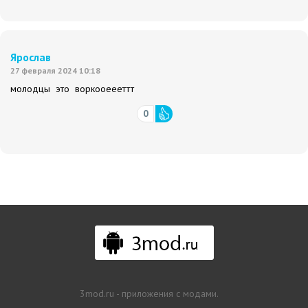
Ярослав
27 февраля 2024 10:18
молодцы это воркооеееттт
0
3mod.ru - приложения с модами.