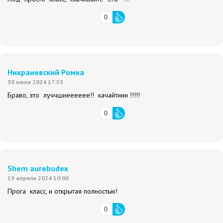
0
Никраиевский Ромка
30 июня 2024 17:53
Браво, это луччшиееееее!! качайтиии !!!!!
0
Shem aurebudeк
19 апреля 2024 10:00
Прога класс, и открытая полностью!
0