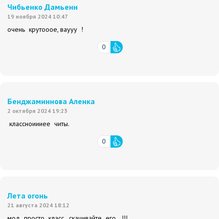
Чибьенко Дамьенн
19 ноября 2024 10:47
очень крутооое, ваууу !
0
Бенджаминнова Аленка
2 октября 2024 19:23
классноиииее читы.
0
Лета огонь
21 августа 2024 18:12
мод просто класс, скачивайте его !!!