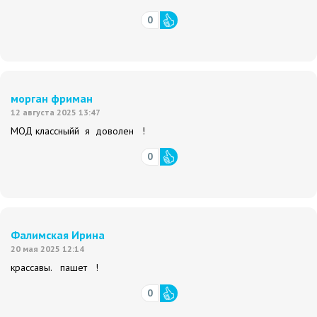
0
морган фриман
12 августа 2025 13:47
МОД классныйй я доволен !
0
Фалимская Ирина
20 мая 2025 12:14
крассавы. пашет !
0