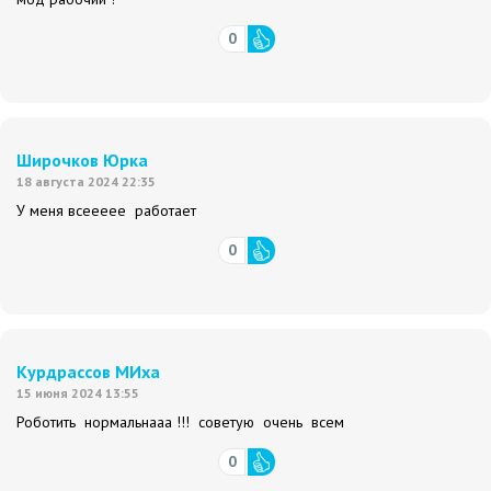
0
Широчков Юрка
18 августа 2024 22:35
У меня всеееее работает
0
Курдрассов МИха
15 июня 2024 13:55
Роботить нормальнааа !!! советую очень всем
0