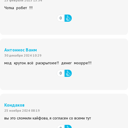
25 февраля 2025 15:34
Чотка робет !!!
0
Антониос Ваим
30 декабря 2024 10:29
мод крутои. всё раскрытоее!! денег моорре!!!
0
Кондаков
25 ноября 2024 08:19
вы это сломили кайфова, я согласен со всеми тут