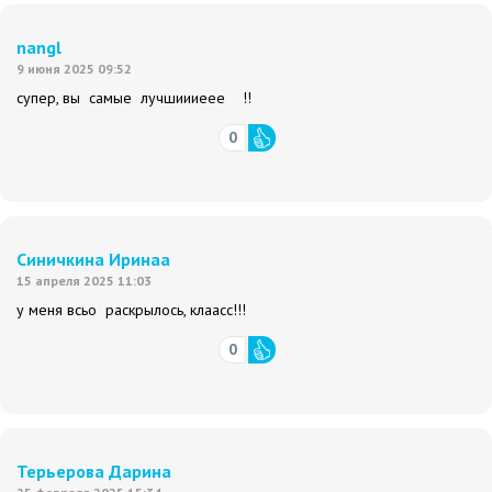
nangl
9 июня 2025 09:52
супер, вы самые лучшиииеее !!
0
Синичкина Иринаа
15 апреля 2025 11:03
у меня всьо раскрылось, клаасс!!!
0
Терьерова Дарина