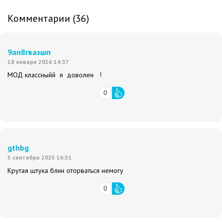
Комментарии (36)
9ап8гвазшп
18 января 2026 14:37
МОД классныйй я доволен !
0
gthbg
5 сентября 2025 16:51
Крутая штука блин оторваться немогу
0