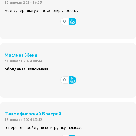
15 апреля 2024 16:23
мод супер внатуре всьо открылооссьь
0
Маслиев Женя
31 января 2024 08:44
оболденая взломмааа
0
Тиммафиевский Валерий
13 января 2024 13:42
теперя я пройду всю игрушку, класссс