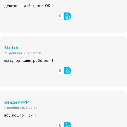
денежкав дайот, все ОК
0
Stritch
21 декабря 2023 21:10
вы супер сайит, роботоет !
0
ВеидеРРРР
1 ноября 2023 22:27
воу, пошло ок!!!
0