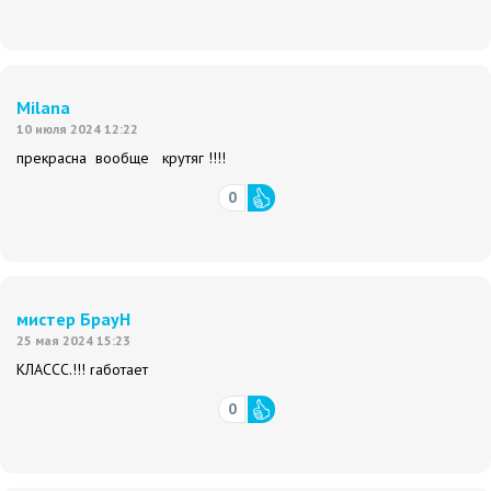
Milana
10 июля 2024 12:22
прекрасна вообще крутяг !!!!
0
мистер БрауН
25 мая 2024 15:23
КЛАССС.!!! rаботает
0