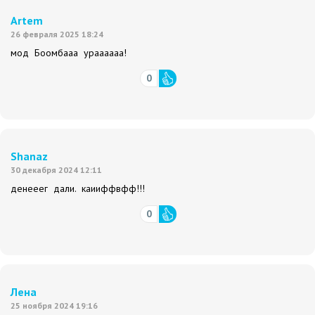
Artem
26 февраля 2025 18:24
мод Боомбааа ураааааа!
0
Shanaz
30 декабря 2024 12:11
денееег дали. каииффвфф!!!
0
Лена
25 ноября 2024 19:16