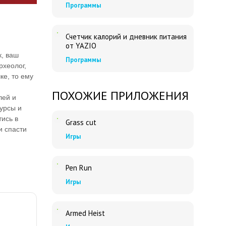
Программы
Счетчик калорий и дневник питания
от YAZIO
к, ваш
Программы
рхеолог,
ке, то ему
ПОХОЖИЕ ПРИЛОЖЕНИЯ
лей и
сурсы и
тись в
Grass cut
и спасти
Игры
Pen Run
Игры
Armed Heist