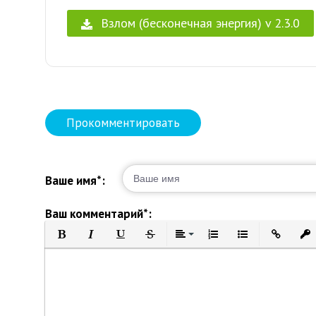
Взлом (бесконечная энергия) v 2.3.0
Прокомментировать
Ваше имя*:
Ваш комментарий*:
Полужирный
Курсив
Подчеркнутый
Зачеркнутый
Выравнивание
Нумерованный список
Маркированный 
Вставить 
Вст