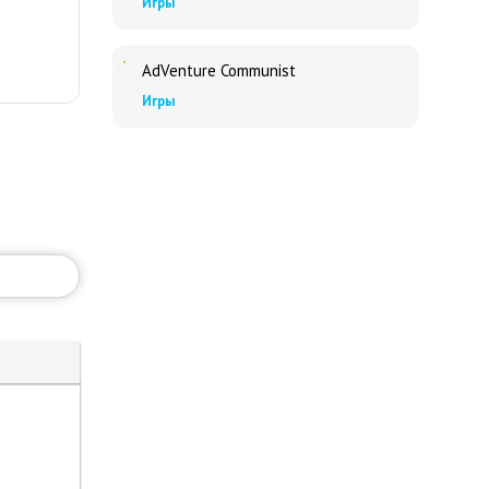
Игры
AdVenture Communist
Игры