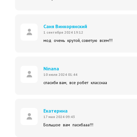
Саня Винкорянский
1 сентября 2024 19:12
мод очень крутой, советую всем!!!
Ninana
10 июля 2024 01:44
спасиби вам, все робет класснаа
Екатерина
17 мая 2024 09:43
Большое вам пасибааа!!!