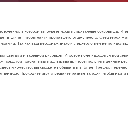
риключений, в которой вы будете искать спрятанные сокровища. Ита
т в Египет, чтобы найти пропавшего отца-ученого. Отец героя – а
пирамид. Так как ваш персонаж знаком с археологией не по наслыш
ими цветами и забавной рисовкой. Игровое поле находится под зем
Вам предстоит раскапывать их, взрывать, чтобы получить ценные ре
 здесь множество: вы сможете побывать и в Китае, Греции, перенес
лантиде. Проходите игру и решайте разные загадки, чтобы найти 