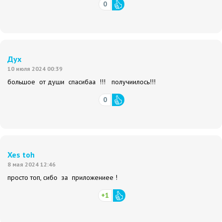
0
Дух
10 июля 2024 00:39
большое от души спасибаа !!! получиилось!!!
0
Xes toh
8 мая 2024 12:46
просто топ, сибо за приложениее !
+1