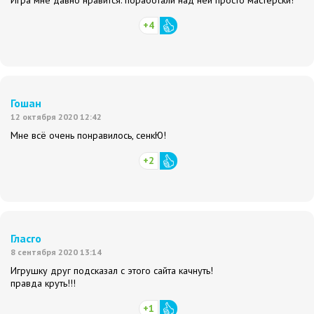
Игра мне давно нравится. поработали над ней просто мастерски!
+4
Гошан
12 октября 2020 12:42
Мне всё очень понравилось, сенкЮ!
+2
Гласго
8 сентября 2020 13:14
Игрушку друг подсказал с этого сайта качнуть!
правда круть!!!
+1