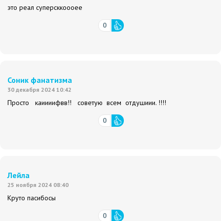
это реал суперсккоооее
0
Соник фанатизма
30 декабря 2024 10:42
Просто каиииифвв!! советую всем отдушиии. !!!!
0
Лейла
25 ноября 2024 08:40
Круто пасибосы
0