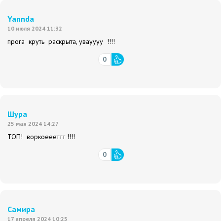
Yannda
10 июля 2024 11:32
прога круть раскрыта, увауууу !!!!
0
Шура
25 мая 2024 14:27
ТОП! воркоеееттт !!!!
0
Самира
17 апреля 2024 10:25