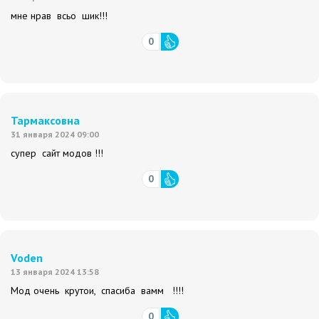
мне нрав всьо шик!!!
0
Тармаксовна
31 января 2024 09:00
супер сайт модов !!!
0
Voden
13 января 2024 13:58
Мод очень крутои, спасиба вамм !!!!
0