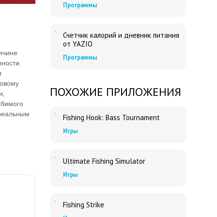
Программы
Счетчик калорий и дневник питания
от YAZIO
ричине
Программы
нности.
и
ровому
ПОХОЖИЕ ПРИЛОЖЕНИЯ
и,
юбимого
 реальным
Fishing Hook: Bass Tournament
Игры
Ultimate Fishing Simulator
Игры
Fishing Strike