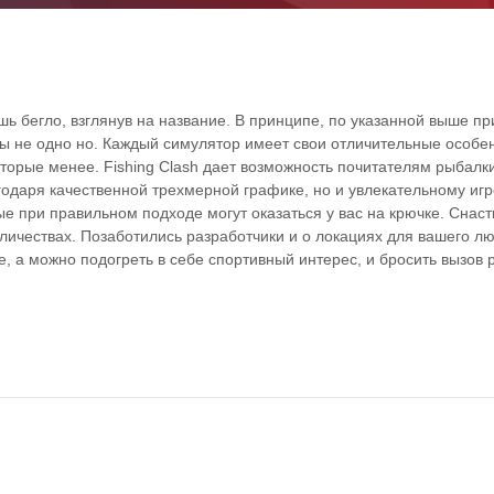
лишь бегло, взглянув на название. В принципе, по указанной выше п
ы не одно но. Каждый симулятор имеет свои отличительные особе
торые менее. Fishing Clash дает возможность почитателям рыбалк
агодаря качественной трехмерной графике, но и увлекательному иг
е при правильном подходе могут оказаться у вас на крючке. Снаст
личествах. Позаботились разработчики и о локациях для вашего л
е, а можно подогреть в себе спортивный интерес, и бросить вызов