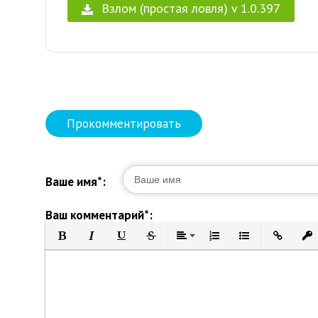
Взлом (простая ловля) v 1.0.397
Прокомментировать
Ваше имя*:
Ваш комментарий*:
Полужирный
Курсив
Подчеркнутый
Зачеркнутый
Выравнивание
Нумерованный список
Маркированный 
Вставить 
Вст