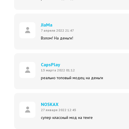
JIaMa
7 апреля 2022 21:47
Взлом! На деньги!
CapsPlay
13 марта 2022 01:12
реально топовый модец на деньги
NOSKAX
27 января 2022 12:45
супер классный мод на тенге