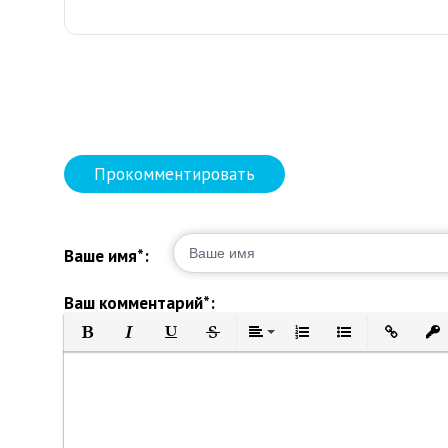
Прокомментировать
Ваше имя*:
Ваш комментарий*:
Полужирный
Курсив
Подчеркнутый
Зачеркнутый
Выравнивание
Нумерованный список
Маркированный 
Вставить 
Вст