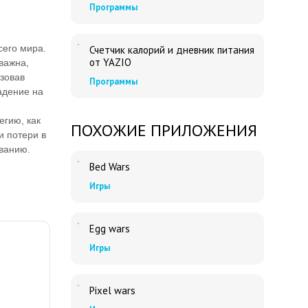
Программы
сего мира.
Счетчик калорий и дневник питания
от YAZIO
важна,
изовав
Программы
адение на
егию, как
ПОХОЖИЕ ПРИЛОЖЕНИЯ
и потери в
ованию.
Bed Wars
Игры
Egg wars
Игры
Pixel wars