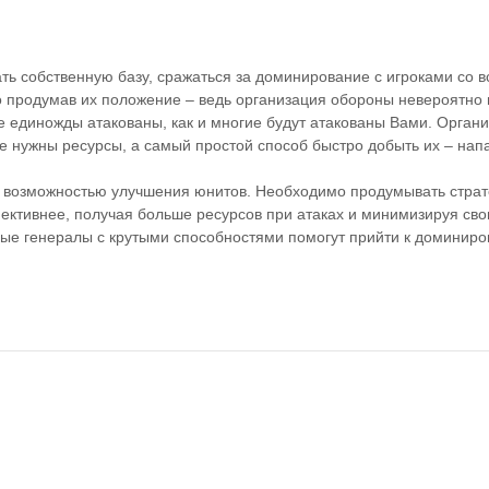
ать собственную базу, сражаться за доминирование с игроками со в
 продумав их положение – ведь организация обороны невероятно 
не единожды атакованы, как и многие будут атакованы Вами. Орган
ое нужны ресурсы, а самый простой способ быстро добыть их – нап
 возможностью улучшения юнитов. Необходимо продумывать страт
фективнее, получая больше ресурсов при атаках и минимизируя сво
ные генералы с крутыми способностями помогут прийти к доминир